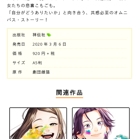
女たちの悲喜こもごも。
「自分がどうありたいか」と向き合う、共感必至のオムニ
バス・ストーリー！
出版社
祥伝社
発売日
2020 年 3 月 6 日
価 格
920 円 + 税
サイズ
A5判
原 作
劇団雌猫
関連作品