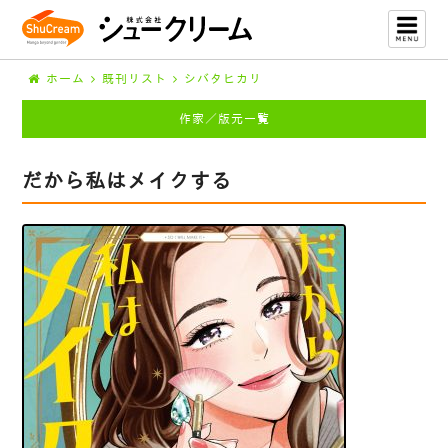
ホーム
既刊リスト
シバタヒカリ
作家／版元一覧
だから私はメイクする