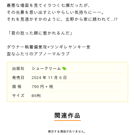
最悪な場面を見てイラつく七瀬だったが、
その光景を思い出すといやらしい気持ちに――。
それを見透かすかのように、玄野から家に誘われて…!?
「君の怒った顔に惹かれるんだ」
ダウナー執着偏愛攻×ツンギレヤンキー受
歪なふたりのアブノーマルラブ
出版社
シュークリーム
発売日
2024 年 11 月 6 日
価 格
790 円 + 税
サイズ
B6判
関連作品
表示する項目がありません。