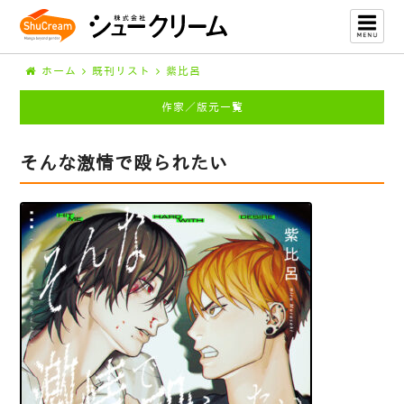
ホーム
既刊リスト
紫比呂
作家／版元一覧
そんな激情で殴られたい