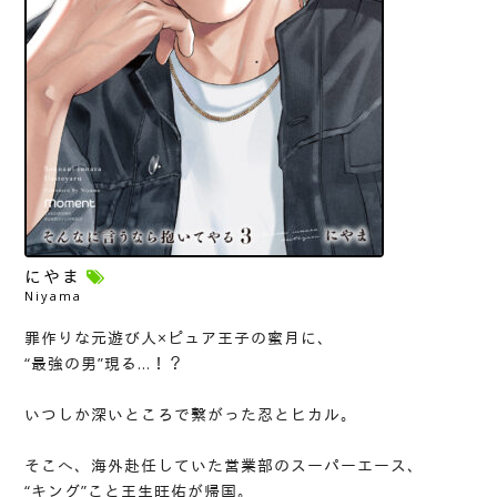
にやま
Niyama
罪作りな元遊び人×ピュア王子の蜜月に、
“最強の男”現る…！？
いつしか深いところで繋がった忍とヒカル。
そこへ、海外赴任していた営業部のスーパーエース、
“キング”こと王生旺佑が帰国。