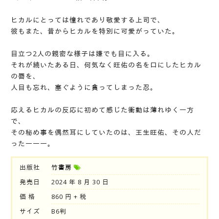
ヒカルにとっては憧れであり敬愛する上司で、
彼もまた、昔からヒカルを特別に可愛がっていた。
目立つ2人の親密な様子は嫌でも目に入る。
それが続いたある日、何気なく旺佑の名を口にしたヒカル
の唇を、
人目も忘れ、塞ぐように貪ってしまった忍。
応えるヒカルの反応に初めて感じた衝動は薄れゆく一方
で、
その秘め事を偶然耳にしていたのは、王生旺佑、その人だ
った―――。
出版社
竹書房
発売日
2024 年 8 月 30 日
価 格
860 円 + 税
サイズ
B6判