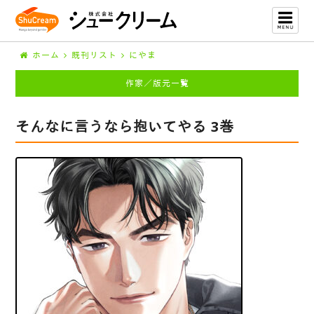
ホーム
既刊リスト
にやま
作家／版元一覧
そんなに言うなら抱いてやる 3巻