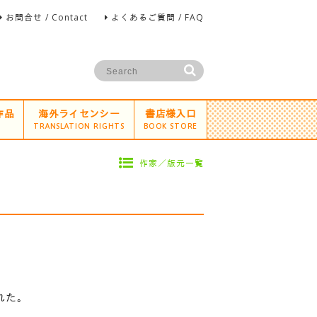
お問合せ / Contact
よくあるご質問 / FAQ
作品
海外ライセンシー
書店様入口
TRANSLATION RIGHTS
BOOK STORE
作家／版元一覧
れた。