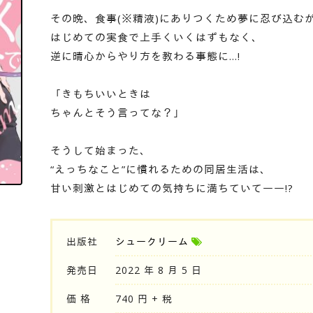
その晩、食事(※精液)にありつくため夢に忍び込む
はじめての実食で上手くいくはずもなく、
逆に晴心からやり方を教わる事態に…!
「きもちいいときは
ちゃんとそう言ってな？」
そうして始まった、
“えっちなこと”に慣れるための同居生活は、
甘い刺激とはじめての気持ちに満ちていて――!?
出版社
シュークリーム
発売日
2022 年 8 月 5 日
価 格
740 円 + 税