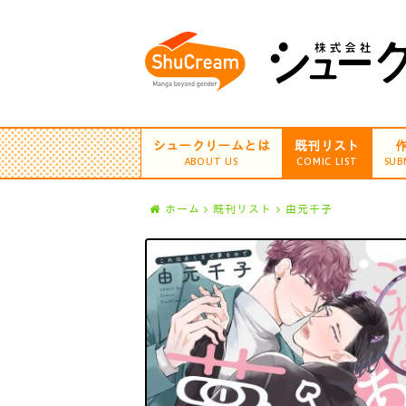
シュークリームとは
既刊リスト
ABOUT US
COMIC LIST
SUB
ホーム
既刊リスト
由元千子