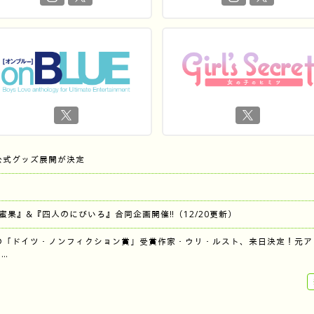
公式グッズ展開が決定
『蜜果』&『四人のにびいろ』合同企画開催‼︎（12/20更新）
の「ドイツ・ノンフィクション賞」受賞作家・ウリ・ルスト、来日決定！元ア
…