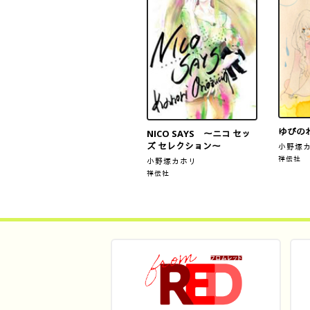
ゆびの
NICO SAYS 〜ニコ セッ
ズ セレクション〜
小野塚
祥伝社
小野塚カホリ
祥伝社