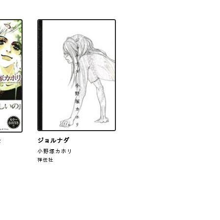
ジョルナダ
さ
小野塚カホリ
祥伝社