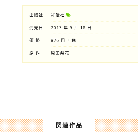
出版社
祥伝社
発売日
2013 年 9 月 18 日
価 格
876 円 + 税
原 作
原田梨花
関連作品