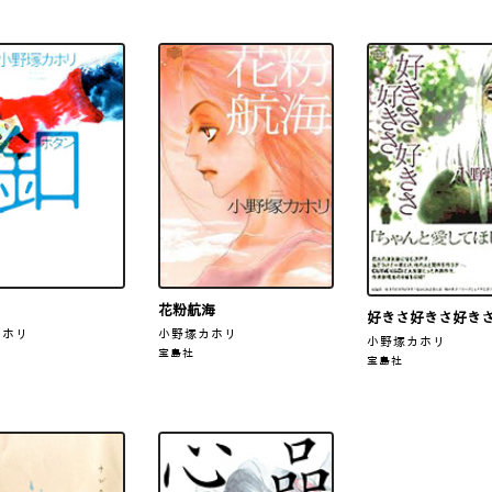
花粉航海
好きさ好きさ好き
カホリ
小野塚カホリ
小野塚カホリ
宝島社
宝島社