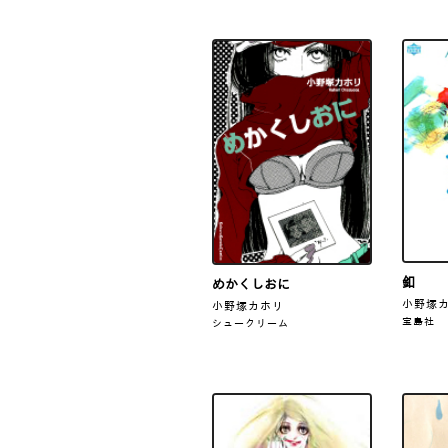
釦
めかくしおに
小野塚
小野塚カホリ
宝島社
シュークリーム