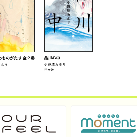
品川心中
わものがたり 全２巻
小野塚カホリ
カホリ
祥伝社