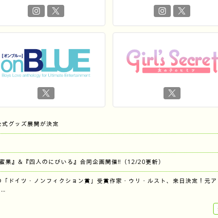
公式グッズ展開が決定
『蜜果』&『四人のにびいろ』合同企画開催‼︎（12/20更新）
の「ドイツ・ノンフィクション賞」受賞作家・ウリ・ルスト、来日決定！元ア
…