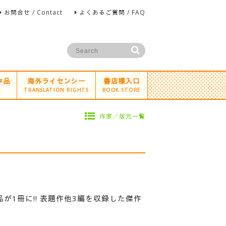
お問合せ / Contact
よくあるご質問 / FAQ
作品
海外ライセンシー
書店様入口
TRANSLATION RIGHTS
BOOK STORE
作家／版元一覧
1冊に!! 表題作他3編を収録した傑作