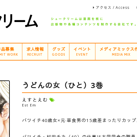
アクセス / Access
作品募集
求人情報
グッズ
イベント
メディアミックス
MIT WORK
RECRUIT
GOODS
EVENT
MEDIA MIX
うどんの女（ひと）3巻
えすとえむ
Est Em
バツイチ40歳女×元·草食男の15歳差まったりカッ
バツイチ・村田チカ（40）の仕事は大学学食の職員