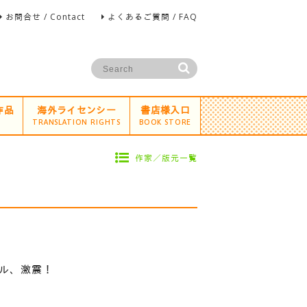
お問合せ / Contact
よくあるご質問 / FAQ
作品
海外ライセンシー
書店様入口
TRANSLATION RIGHTS
BOOK STORE
作家／版元一覧
プル、激震！
。