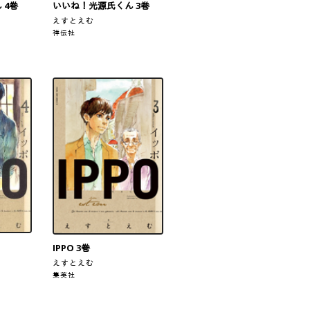
 4巻
いいね！光源氏くん 3巻
えすとえむ
祥伝社
IPPO 3巻
えすとえむ
集英社