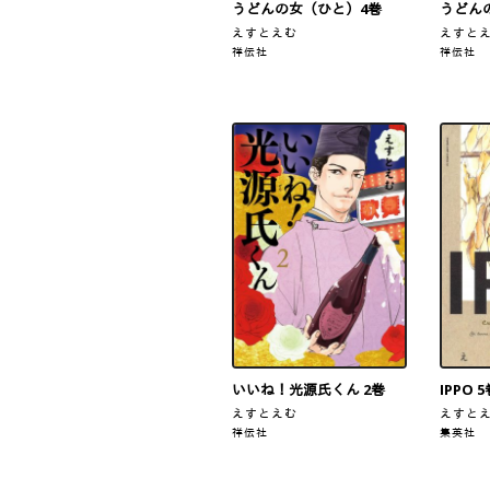
うどんの女（ひと）4巻
うどん
えすとえむ
えすと
祥伝社
祥伝社
いいね！光源氏くん 2巻
IPPO 
えすとえむ
えすと
祥伝社
集英社