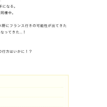
年になる。
り同棲中。
木野にフランス行きの可能性が出てきた
くなってきた…！
の行方はいかに！？