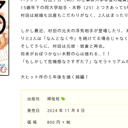
15歳年下の同大学助手・木野（25）とつきあって5
村田は結婚も出産もこだわりがなく、2人はまった
しかし最近、村田の元夫の浮気相手が登場したり、
りと2人は「なんとなく今」を続けてる場合じゃな
そしてさらに、村田は元彼・岩倉と再会。
将来がおぼつかない木野の心は揺れる…！！
「もしかして危機感なさすぎた？」なモラトリアム
大ヒット作の５年後を描く続編！
出版社
祥伝社
発売日
2024 年 11 月 8 日
価 格
800 円 + 税