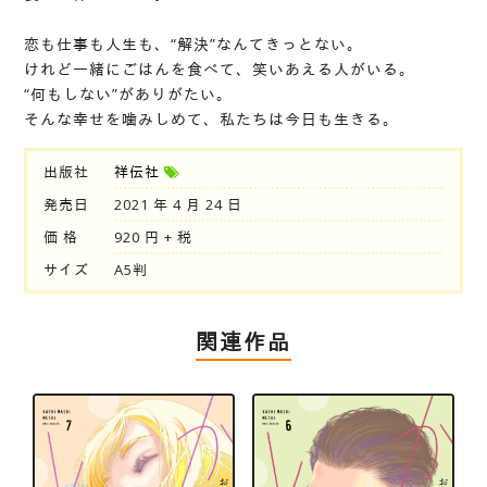
恋も仕事も人生も、“解決”なんてきっとない。
けれど一緒にごはんを食べて、笑いあえる人がいる。
“何もしない”がありがたい。
そんな幸せを噛みしめて、私たちは今日も生きる。
出版社
祥伝社
発売日
2021 年 4 月 24 日
価 格
920 円 + 税
サイズ
A5判
関連作品