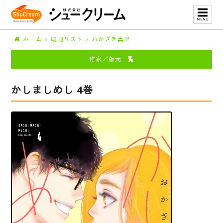
ホーム
既刊リスト
おかざき真里
作家／版元一覧
かしましめし 4巻