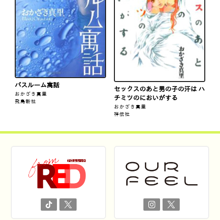
バスルーム寓話
セックスのあと男の子の汗は ハ
おかざき真里
チミツのにおいがする
飛鳥新社
おかざき真里
祥伝社