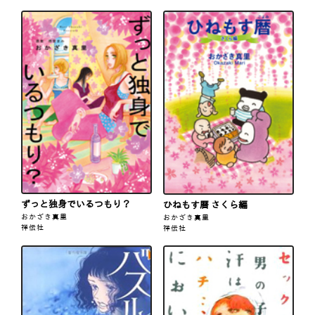
ずっと独身でいるつもり？
ひねもす暦 さくら編
おかざき真里
おかざき真里
祥伝社
祥伝社