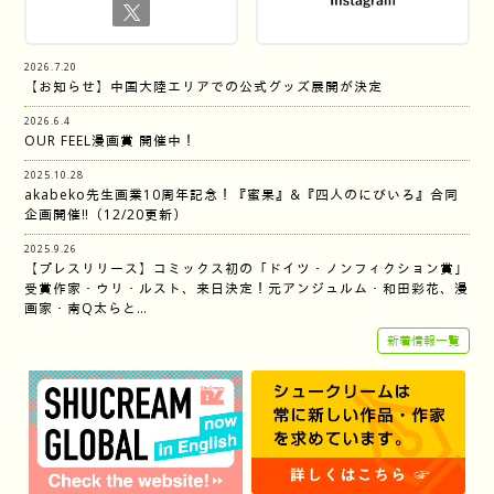
2026.7.20
【お知らせ】中国大陸エリアでの公式グッズ展開が決定
2026.6.4
OUR FEEL漫画賞 開催中！
2025.10.28
akabeko先生画業10周年記念！『蜜果』&『四人のにびいろ』合同
企画開催‼︎（12/20更新）
2025.9.26
【プレスリリース】コミックス初の「ドイツ・ノンフィクション賞」
受賞作家・ウリ・ルスト、来日決定！元アンジュルム・和田彩花、漫
画家・南Q太らと…
新着情報一覧