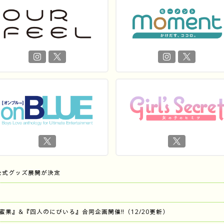
公式グッズ展開が決定
『蜜果』&『四人のにびいろ』合同企画開催‼︎（12/20更新）