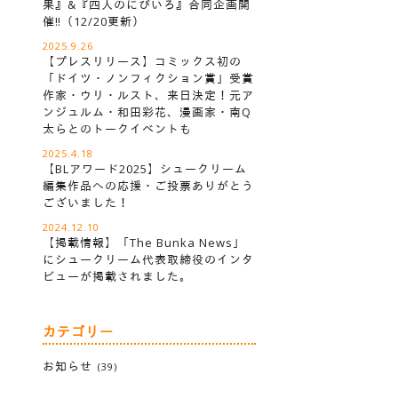
果』&『四人のにびいろ』合同企画開
催‼︎（12/20更新）
2025.9.26
【プレスリリース】コミックス初の
「ドイツ・ノンフィクション賞」受賞
作家・ウリ・ルスト、来日決定！元ア
ンジュルム・和田彩花、漫画家・南Q
太らとのトークイベントも
2025.4.18
【BLアワード2025】シュークリーム
編集作品への応援・ご投票ありがとう
ございました！
2024.12.10
【掲載情報】「The Bunka News」
にシュークリーム代表取締役のインタ
ビューが掲載されました。
カテゴリー
お知らせ
(39)