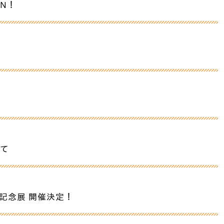
N！
て
記念展 開催決定！