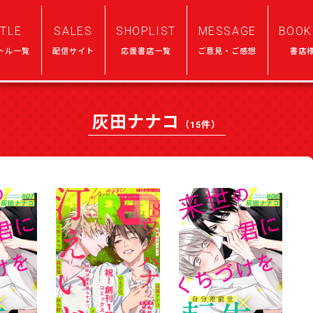
ITLE
SALES
SHOPLIST
MESSAGE
BOOK
トル一覧
配信サイト
応援書店一覧
ご意見・ご感想
書店
灰田ナナコ
（15件）