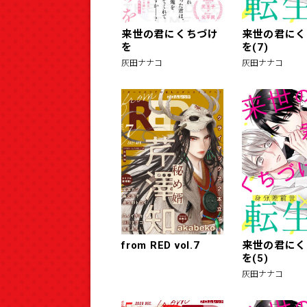
来世の君にくちづけ
来世の君にく
を
を(7)
灰田ナナコ
灰田ナナコ
from RED vol.7
来世の君にく
を(5)
灰田ナナコ