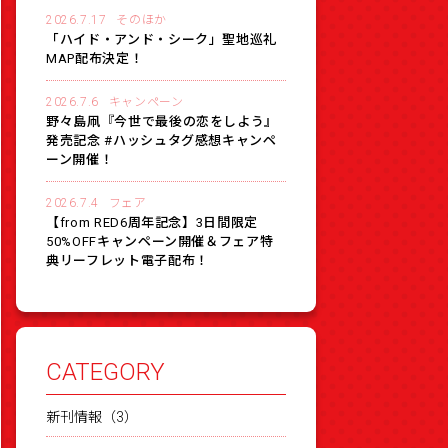
2026.7.17
そのほか
「ハイド・アンド・シーク」聖地巡礼
MAP配布決定！
2026.7.6
キャンペーン
野々島凧『今世で最後の恋をしよう』
発売記念 #ハッシュタグ感想キャンペ
ーン開催！
2026.7.4
フェア
【from RED6周年記念】3日間限定
50%OFFキャンペーン開催＆フェア特
典リーフレット電子配布！
CATEGORY
新刊情報（3）