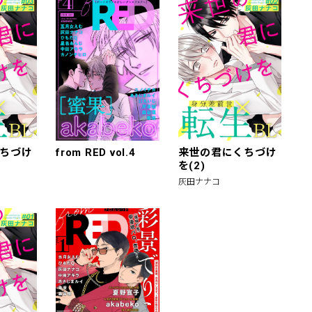
ちづけ
from RED vol.4
来世の君にくちづけ
を(2)
灰田ナナコ