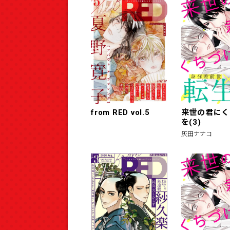
from RED vol.5
来世の君にく
を(3)
灰田ナナコ