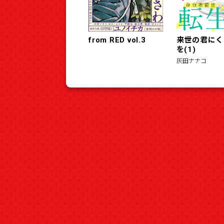
from RED vol.3
来世の君にく
を(1)
灰田ナナコ