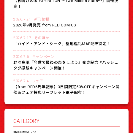
【夜明けの唄 EXHIBITION 〜Two Million Stars〜】開催決
定！
2026.7.21
新刊情報
2026年9月発売 from RED COMICS
2026.7.17
そのほか
「ハイド・アンド・シーク」聖地巡礼MAP配布決定！
2026.7.6
キャンペーン
野々島凧『今世で最後の恋をしよう』発売記念 #ハッシュ
タグ感想キャンペーン開催！
2026.7.4
フェア
【from RED6周年記念】3日間限定50%OFFキャンペーン開
催＆フェア特典リーフレット電子配布！
CATEGORY
新刊情報（3）