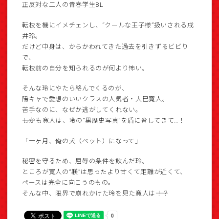
正反対な二人の青春学生BL
転校を機にイメチェンし、“クールな王子様”扱いされる戌
井玲。
だけど中身は、からかわれてきた過去を引きずるビビり
で、
転校前の自分を知られるのが何より怖い。
そんな玲にやたら絡んでくるのが、
陽キャで愛想のいいクラスの人気者・大巳寛人。
苦手なのに、なぜか逃がしてくれない。
――しかも寛人は、玲の“黒歴史写真”を盾に脅してきて…！
「一ヶ月、俺の犬（ペット）になって」
秘密を守るため、屈辱の条件を飲んだ玲。
ところが寛人の“躾”は思ったより甘くて距離が近くて、
ペースは完全に向こうのもの。
そんな中、限界で崩れかけた玲を見た寛人は――！？