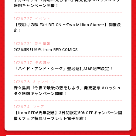
感想キャンペーン開催！
2026.7.27
イベント
【夜明けの唄 EXHIBITION 〜Two Million Stars〜】開催決
定！
2026.7.21
新刊情報
2026年9月発売 from RED COMICS
2026.7.17
そのほか
「ハイド・アンド・シーク」聖地巡礼MAP配布決定！
2026.7.6
キャンペーン
野々島凧『今世で最後の恋をしよう』発売記念 #ハッシュ
タグ感想キャンペーン開催！
2026.7.4
フェア
【from RED6周年記念】3日間限定50%OFFキャンペーン開
催＆フェア特典リーフレット電子配布！