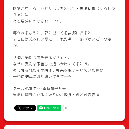
幽霊が見える、ひとりぼっちの少年・黒瀬結真（くろせゆ
うま）は、
ある悪夢にうなされていた。
導かれるように、夢に出てくる故郷に帰ると、
そこには恐ろしい霊に囲まれた男・叶糸（かいと）の姿
が。
「俺が絶対お前を守るから」と、
なぜか真剣な眼差しで追いかけてくる叶糸。
彼に触られたその瞬間、叶糸を取り巻いていた霊が
一斉に結真に取り憑いてきて――！？
クール執着攻×不幸体質平凡受
運命に翻弄されるふたりの、怪異ときどき青春譚！