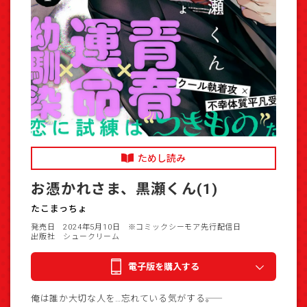
ためし読み
お憑かれさま、黒瀬くん(1)
たこまっちょ
発売日 2024年5月10日
※コミックシーモア先行配信日
出版社 シュークリーム
電子版を購入する
俺は誰か大切な人を…忘れている気がする――。