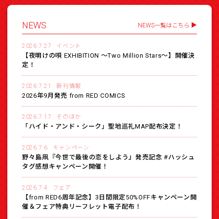
NEWS
NEWS一覧はこちら
2026.7.27
イベント
【夜明けの唄 EXHIBITION 〜Two Million Stars〜】開催決
定！
2026.7.21
新刊情報
2026年9月発売 from RED COMICS
2026.7.17
そのほか
「ハイド・アンド・シーク」聖地巡礼MAP配布決定！
2026.7.6
キャンペーン
野々島凧『今世で最後の恋をしよう』発売記念 #ハッシュ
タグ感想キャンペーン開催！
2026.7.4
フェア
【from RED6周年記念】3日間限定50%OFFキャンペーン開
催＆フェア特典リーフレット電子配布！