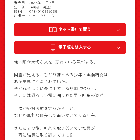
発売日 2025年11月7日
定 価 869円（税込）
ISBN 9784910526935
出版社 シュークリーム
ネット書店で買う
電子版を購入する
俺は誰か大切な人を…忘れている気がする――。
幽霊が見える、ひとりぼっちの少年・黒瀬結真は、
ある悪夢にうなされていた。
導かれるように夢に出てくる故郷に帰ると、
そこには恐ろしい霊に囲まれた男・叶糸の姿が。
「俺が絶対お前を守るから」と、
なぜか真剣な眼差しで追いかけてくる叶糸。
さらにその後、叶糸を取り巻いていた霊が
一斉に結真に取り憑いてきて――⁉︎