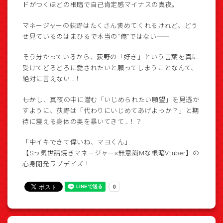
ドがつくほどの根暗で自己肯定感マイナスの真夜。
マネージャーの荻野はたくさん褒めてくれるけれど、どう
せ見ているのはまひるで本当の“俺”ではない――
そう分かっているから、荻野の「好き」という言葉を真に
受けてどろどろに愛されたいと願ってしまうことなんて、
絶対に言えない…！
――しかし、真夜の中に潜む「いじめられたい願望」を見透か
すように、荻野は「代わりにいじめてあげよっか？」と期
待に震える身体の奥を暴いてきて…！？
「中イキできて偉いね、マヨくん」
【Sっ気世話焼きマネージャー×無意識Mな根暗Vtuber】の
心身開発ラブデイズ！