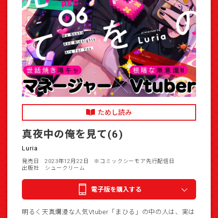
ためし読み
真夜中の俺を見て(6)
Luria
発売日 2023年12月22日
※コミックシーモア先行配信日
出版社 シュークリーム
電子版を購入する
明るく天真爛漫な人気Vtuber「まひる」の中の人は、実は