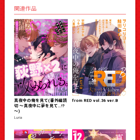
関連作品
真夜中の俺を見て(番外編読
from RED vol.36 ver.B
切 ～真夜中に夢を見て…!?
～)
Luria