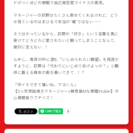
ドがつくほどの根暗で自己肯定感マイナスの真夜。
マネージャーの荻野はたくさん褒めてくれるけれど、どう
せ見ているのはまひるで本当の“俺”ではない――
そう分かっているから、荻野の「好き」という言葉を真に
受けてどろどろに愛されたいと願ってしまうことなんて、
絶対に言えない…！
――しかし、真夜の中に潜む「いじめられたい願望」を見透か
すように、荻野は「代わりにいじめてあげよっか？」と期
待に震える身体の奥を暴いてきて…！？
「中イキできて偉いね、マヨくん」
【Sっ気世話焼きマネージャー×無意識Mな根暗Vtuber】の
心身開発ラブデイズ！