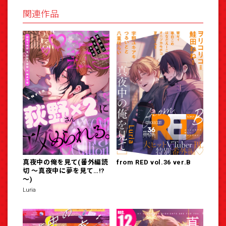
関連作品
真夜中の俺を見て(番外編読
from RED vol.36 ver.B
切 ～真夜中に夢を見て…!?
～)
Luria