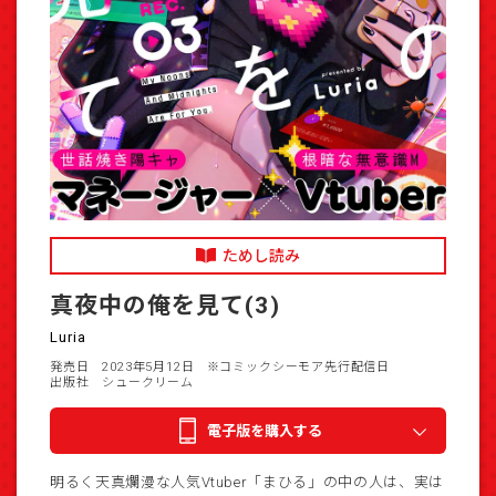
ためし読み
真夜中の俺を見て(3)
Luria
発売日 2023年5月12日
※コミックシーモア先行配信日
出版社 シュークリーム
電子版を購入する
明るく天真爛漫な人気Vtuber「まひる」の中の人は、実は