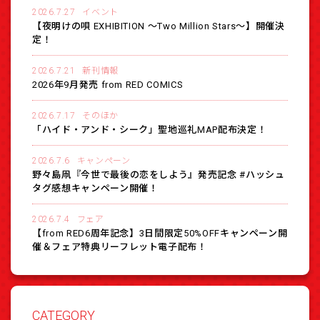
2026.7.27
イベント
【夜明けの唄 EXHIBITION 〜Two Million Stars〜】開催決
定！
2026.7.21
新刊情報
2026年9月発売 from RED COMICS
2026.7.17
そのほか
「ハイド・アンド・シーク」聖地巡礼MAP配布決定！
2026.7.6
キャンペーン
野々島凧『今世で最後の恋をしよう』発売記念 #ハッシュ
タグ感想キャンペーン開催！
2026.7.4
フェア
【from RED6周年記念】3日間限定50%OFFキャンペーン開
催＆フェア特典リーフレット電子配布！
CATEGORY