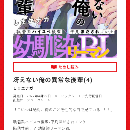
ためし読み
冴えない俺の異常な後輩(4)
しまエナガ
発売日 2022年4月22日
※コミックシーモア先行配信日
出版社 シュークリーム
「こいつは絶対、俺のことを性的な目で見ている…！！」
執着系ハイスペ後輩×平凡ほだされノンケ
陥落寸前！？ 幼馴染リーマンBL