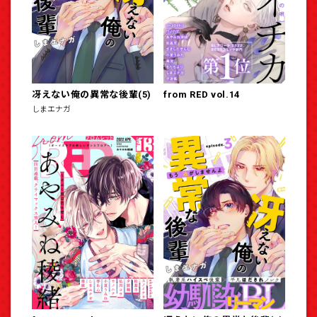
冴えない俺の異常な後輩(5)
from RED vol.14
しまエナガ