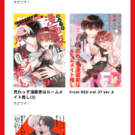
木丈ですく
売れっ子漫画家はルームメ
from RED vol.37 ver.A
イト推し(2)
木丈ですく