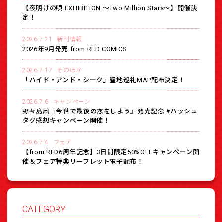
【夜明けの唄 EXHIBITION 〜Two Million Stars〜】開催決
定！
2026.7.21
新刊情報
2026年9月発売 from RED COMICS
2026.7.17
そのほか
「ハイド・アンド・シーク」聖地巡礼MAP配布決定！
2026.7.6
キャンペーン
野々島凧『今世で最後の恋をしよう』発売記念 #ハッシュ
タグ感想キャンペーン開催！
2026.7.4
フェア
【from RED6周年記念】3日間限定50%OFFキャンペーン開
催＆フェア特典リーフレット電子配布！
CATEGORY