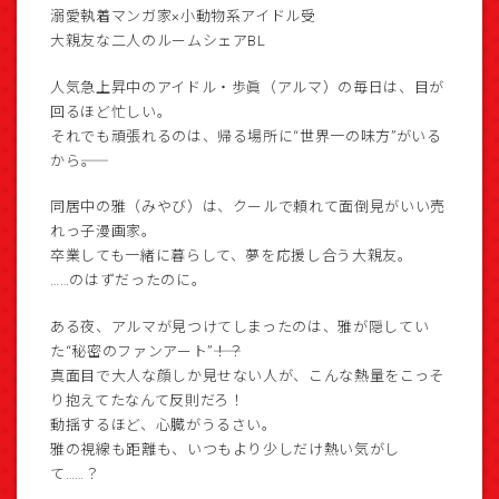
溺愛執着マンガ家×小動物系アイドル受
大親友な二人のルームシェアBL
人気急上昇中のアイドル・歩眞（アルマ）の毎日は、目が
回るほど忙しい。
それでも頑張れるのは、帰る場所に“世界一の味方”がいる
から――。
同居中の雅（みやび）は、クールで頼れて面倒見がいい売
れっ子漫画家。
卒業しても一緒に暮らして、夢を応援し合う大親友。
……のはずだったのに。
ある夜、アルマが見つけてしまったのは、雅が隠してい
た“秘密のファンアート”――！？
真面目で大人な顔しか見せない人が、こんな熱量をこっそ
り抱えてたなんて反則だろ！
動揺するほど、心臓がうるさい。
雅の視線も距離も、いつもより少しだけ熱い気がし
て……？