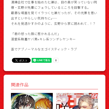
清掃会社で仕事を始めた七瀬は、目の奥が笑っていない同
僚・玄野が先輩にフェラしているところを目撃する。
最悪な場面を見てイラつく七瀬だったが、その光景を思い
出すといやらしい気持ちに――。
それを見透かすかのように、玄野から家に誘われて…！？
「君の怒った顔に惹かれるんだ」
溺愛系執着ヤバ男×キレ系ツンデレヤンキー
歪でアブノーマルなエゴイスティック・ラブ
関連作品