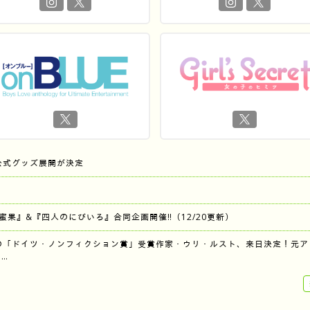
公式グッズ展開が決定
『蜜果』&『四人のにびいろ』合同企画開催‼︎（12/20更新）
の「ドイツ・ノンフィクション賞」受賞作家・ウリ・ルスト、来日決定！元ア
…