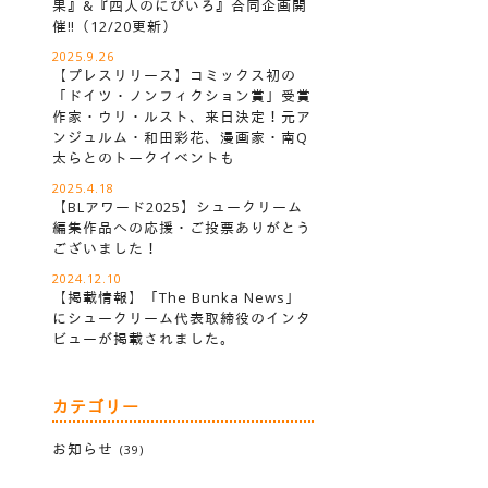
果』&『四人のにびいろ』合同企画開
催‼︎（12/20更新）
2025.9.26
【プレスリリース】コミックス初の
「ドイツ・ノンフィクション賞」受賞
作家・ウリ・ルスト、来日決定！元ア
ンジュルム・和田彩花、漫画家・南Q
太らとのトークイベントも
2025.4.18
【BLアワード2025】シュークリーム
編集作品への応援・ご投票ありがとう
ございました！
2024.12.10
【掲載情報】「The Bunka News」
にシュークリーム代表取締役のインタ
ビューが掲載されました。
カテゴリー
お知らせ
(39)