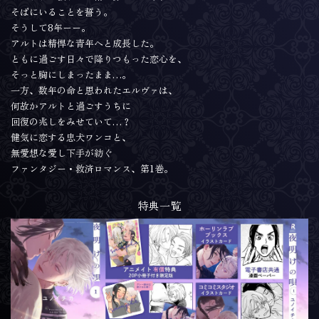
そばにいることを誓う。
そうして8年ーー。
アルトは精悍な青年へと成長した。
ともに過ごす日々で降りつもった恋心を、
そっと胸にしまったまま…。
一方、数年の命と思われたエルヴァは、
何故かアルトと過ごすうちに
回復の兆しをみせていて…？
健気に恋する忠犬ワンコと、
無愛想な愛し下手が紡ぐ
ファンタジー・救済ロマンス、第1巻。
特典一覧