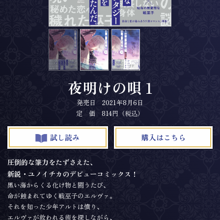
夜明けの唄 1
発売日 2021年8月6日
定 価 814円（税込）
試し読み
購入はこちら
圧倒的な筆力をたずさえた、
新鋭・ユノイチカのデビューコミックス！
黒い海からくる化け物と闘うたび、
命が蝕まれてゆく戦巫子のエルヴァ。
それを知った少年アルトは憤り、
エルヴァが救われる術を探しながら、