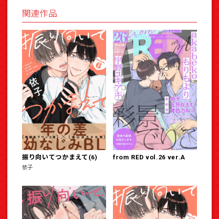
関連作品
振り向いてつかまえて(6)
from RED vol.26 ver.A
依子