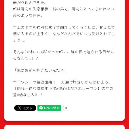
転がり込んできた。
郎は陽向の失恋相手・誠の弟で、陽向にとってもかわいい
弟のような存在。
年上の陽向を強引な態度で翻弄してくるくせに、甘えたで
懐に入るのが上手く、なんだかんだでいつも受け入れてし
まう…。
そんな“かわいい弟”だった郎に、雄の顔で迫られる日が来
るなんて…！？
「俺はお前を抱きたいんだよ」
年下ワンコの猛追開始！ 一方通行片想いからはじまる、
【隠れ一途な俺様年下攻×傷心ほだされリーマン】の年の
差×幼なじみBL！