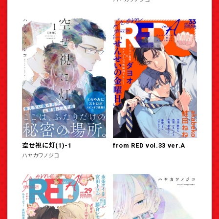
空せ視に灯(1)-1
from RED vol.33 ver.A
ハヤカワノジコ