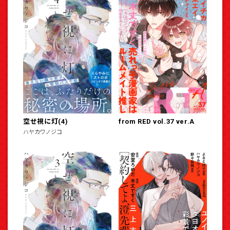
空せ視に灯(4)
from RED vol.37 ver.A
ハヤカワノジコ