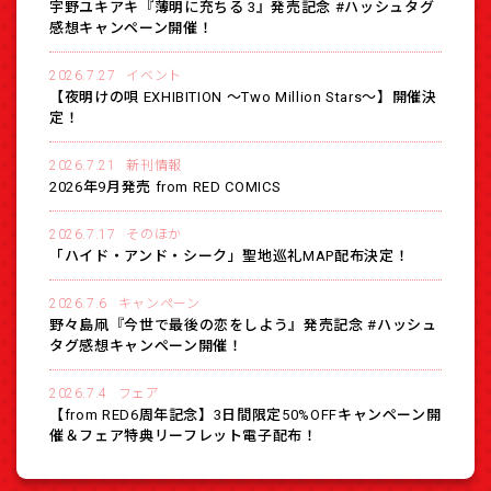
宇野ユキアキ『薄明に充ちる 3』発売記念 #ハッシュタグ
感想キャンペーン開催！
2026.7.27
イベント
【夜明けの唄 EXHIBITION 〜Two Million Stars〜】開催決
定！
2026.7.21
新刊情報
2026年9月発売 from RED COMICS
2026.7.17
そのほか
「ハイド・アンド・シーク」聖地巡礼MAP配布決定！
2026.7.6
キャンペーン
野々島凧『今世で最後の恋をしよう』発売記念 #ハッシュ
タグ感想キャンペーン開催！
2026.7.4
フェア
【from RED6周年記念】3日間限定50%OFFキャンペーン開
催＆フェア特典リーフレット電子配布！