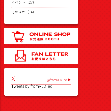
イベント（27）
そのほか（14）
X
@fromRED_ed
Tweets by fromRED_ed