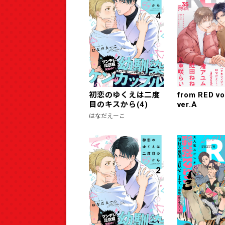
初恋のゆくえは二度
from RED vo
目のキスから(4)
ver.A
はなだえーこ