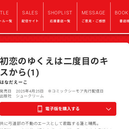
ITLE
SALES
SHOPLIST
MESSAGE
BOOK
トル一覧
配信サイト
応援書店一覧
ご意見・ご感想
書店
初恋のゆくえは二度目のキ
スから(1)
はなだえーこ
発売日 2025年4月25日
※コミックシーモア先行配信日
出版社 シュークリーム
電子版を購入する
共に弓道部の不動のエースとして君臨する蓮と晴馬。