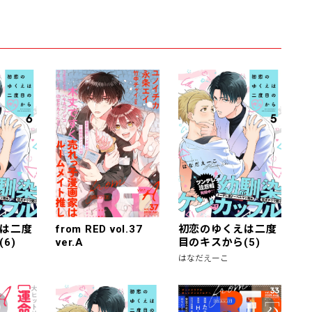
は二度
from RED vol.37
初恋のゆくえは二度
6)
ver.A
目のキスから(5)
はなだえーこ