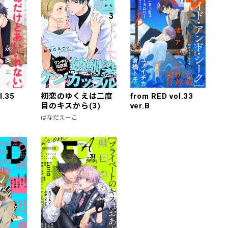
l.35
初恋のゆくえは二度
from RED vol.33
目のキスから(3)
ver.B
はなだえーこ