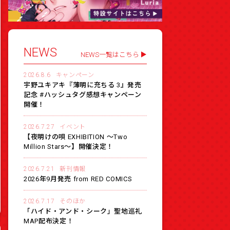
NEWS
NEWS一覧はこちら
2026.8.6
キャンペーン
宇野ユキアキ『薄明に充ちる 3』発売
記念 #ハッシュタグ感想キャンペーン
開催！
2026.7.27
イベント
【夜明けの唄 EXHIBITION 〜Two
Million Stars〜】開催決定！
2026.7.21
新刊情報
2026年9月発売 from RED COMICS
2026.7.17
そのほか
「ハイド・アンド・シーク」聖地巡礼
MAP配布決定！