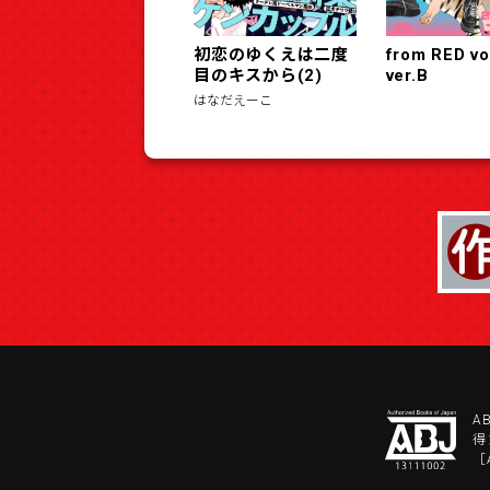
初恋のゆくえは二度
from RED vo
目のキスから(2)
ver.B
はなだえーこ
A
得
［