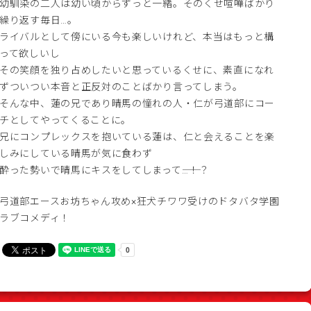
幼馴染の二人は幼い頃からずっと一緒。そのくせ喧嘩ばかり
繰り返す毎日…。
ライバルとして傍にいる今も楽しいけれど、本当はもっと構
って欲しいし
その笑顔を独り占めしたいと思っているくせに、素直になれ
ずついつい本音と正反対のことばかり言ってしまう。
そんな中、蓮の兄であり晴馬の憧れの人・仁が弓道部にコー
チとしてやってくることに。
兄にコンプレックスを抱いている蓮は、仁と会えることを楽
しみにしている晴馬が気に食わず
酔った勢いで晴馬にキスをしてしまって――…！？
弓道部エースお坊ちゃん攻め×狂犬チワワ受けのドタバタ学園
ラブコメディ！