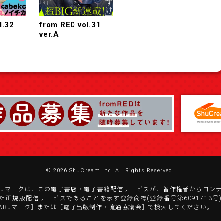
l.32
from RED vol.31
ver.A
© 2026
ShuCream Inc.
All Rights Reserved.
BJマークは、この電子書店・電子書籍配信サービスが、著作権者からコン
た正規版配信サービスであることを示す登録商標(登録番号第6091713号
ABJマーク］または［電子出版制作・流通協議会］で検索してください。