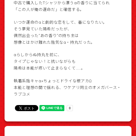
中古で購入したTシャツから漂うαの香りに当てられ
「この人が俺の運命だ」と確信する。
いつか運命のαと劇的な恋をして、番になりたい。
そう夢見ていた陽希だったが、
偶然出会った“あの香り”の持ち主は
想像とはかけ離れた陰気なα・持丸だった。
αらしからぬ持丸を前に、
タイプじゃない！と抗いながらも
陽希は本能が疼いて止まらなくて……。
執着系陰キャα×ちょっとドライな根アカΩ
本能と理想の間で揺れる、ワケアリ同士のオメガバース・
ラブコメ