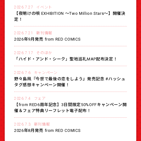
2026.7.27
イベント
【夜明けの唄 EXHIBITION 〜Two Million Stars〜】開催決
定！
2026.7.21
新刊情報
2026年9月発売 from RED COMICS
2026.7.17
そのほか
「ハイド・アンド・シーク」聖地巡礼MAP配布決定！
2026.7.6
キャンペーン
野々島凧『今世で最後の恋をしよう』発売記念 #ハッシュ
タグ感想キャンペーン開催！
2026.7.4
フェア
【from RED6周年記念】3日間限定50%OFFキャンペーン開
催＆フェア特典リーフレット電子配布！
2026.7.3
新刊情報
2026年8月発売 from RED COMICS