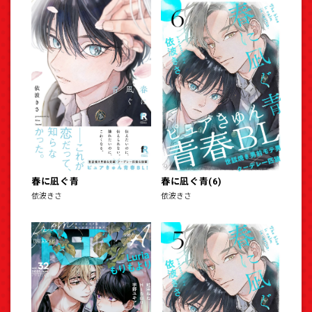
春に凪ぐ青
春に凪ぐ青(6)
依波きさ
依波きさ