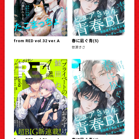
from RED vol.32 ver.A
春に凪ぐ青(5)
依波きさ