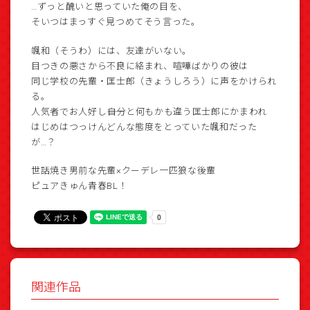
…ずっと醜いと思っていた俺の目を、
そいつはまっすぐ見つめてそう言った。
颯和（そうわ）には、友達がいない。
目つきの悪さから不良に絡まれ、喧嘩ばかりの彼は
同じ学校の先輩・匡士郎（きょうしろう）に声をかけられ
る。
人気者でお人好し――自分と何もかも違う匡士郎にかまわれ
はじめはつっけんどんな態度をとっていた颯和だった
が…？
世話焼き男前な先輩×クーデレ一匹狼な後輩
ピュアきゅん青春BL！
関連作品