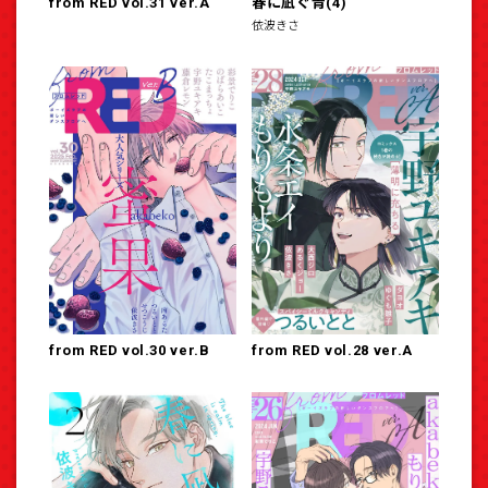
from RED vol.31 ver.A
春に凪ぐ青(4)
依波きさ
from RED vol.30 ver.B
from RED vol.28 ver.A