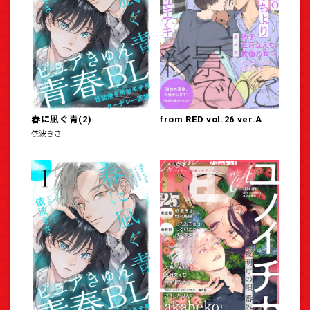
春に凪ぐ青(2)
from RED vol.26 ver.A
依波きさ