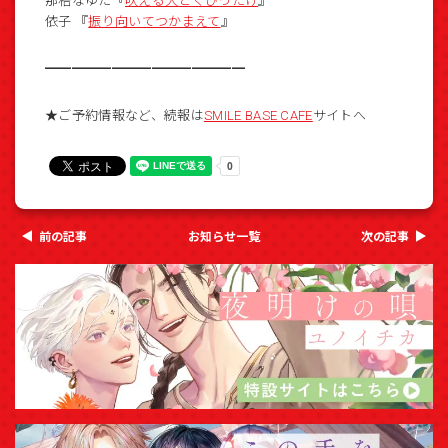
那梧なゆた『
吠える犬とくびったけ
』
依子 『
振り向いてつかまえて
』
━━━━━━━━━━━━━━━
★ご予約情報など、続報は
SMILE BASE CAFE
サイトへ
前の記事
お知らせ一覧
次の記事