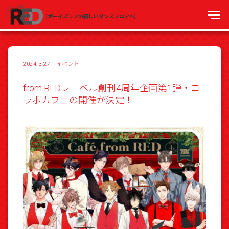
[ボーイズラブの新しいダンスフロアへ]
2024.3.27
｜
イベント
from REDレーベル創刊4周年企画第1弾・コ
ラボカフェの開催が決定！