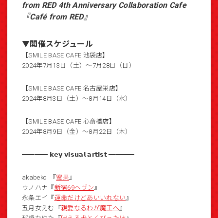
from RED 4th Anniversary Collaboration Cafe
『Café from RED』
▼開催スケジュール
【SMILE BASE CAFE 池袋店】
2024年7⽉13⽇（⼟）～7⽉28⽇（⽇）
【SMILE BASE CAFE 名古屋栄店】
2024年8⽉3⽇（⼟）～8⽉14⽇（⽔）
【SMILE BASE CAFE 心斎橋店】
2024年8⽉9⽇（金）～8⽉22⽇（⽊）
━━━━ 𝗸𝗲𝘆 𝘃𝗶𝘀𝘂𝗮𝗹 𝗮𝗿𝘁𝗶𝘀𝘁 ━━━━
akabeko 『
蜜果
』
ウノハナ『
新宿69ヘヴン
』
永条エイ『
運命だけどあいいれない
』
五月女えむ『
親愛なるわが魔王へ
』