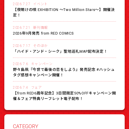
2026.7.27
イベント
【夜明けの唄 EXHIBITION 〜Two Million Stars〜】開催決
定！
2026.7.21
新刊情報
2026年9月発売 from RED COMICS
2026.7.17
そのほか
「ハイド・アンド・シーク」聖地巡礼MAP配布決定！
2026.7.6
キャンペーン
野々島凧『今世で最後の恋をしよう』発売記念 #ハッシュ
タグ感想キャンペーン開催！
2026.7.4
フェア
【from RED6周年記念】3日間限定50%OFFキャンペーン開
催＆フェア特典リーフレット電子配布！
CATEGORY