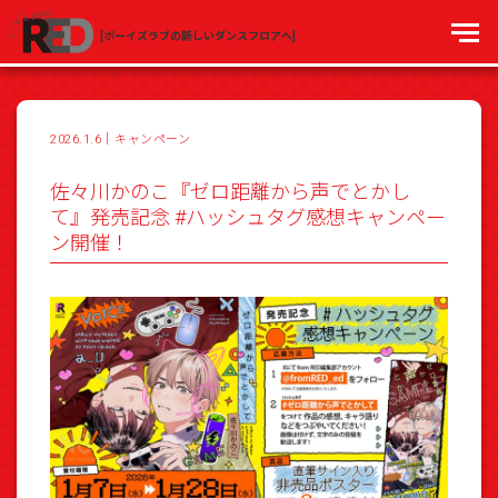
[ボーイズラブの新しいダンスフロアへ]
2026.1.6
｜
キャンペーン
佐々川かのこ『ゼロ距離から声でとかし
て』発売記念 #ハッシュタグ感想キャンペー
ン開催！