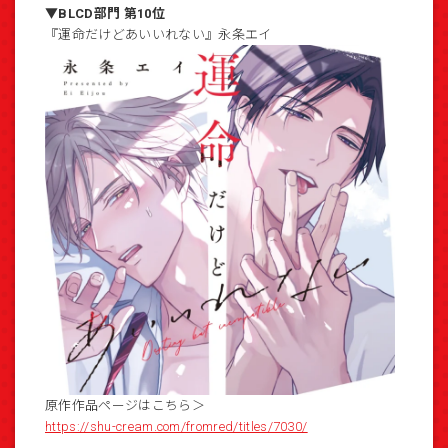
▼BLCD部門 第10位
『運命だけどあいいれない』永条エイ
原作作品ページはこちら＞
https://shu-cream.com/fromred/titles/7030/