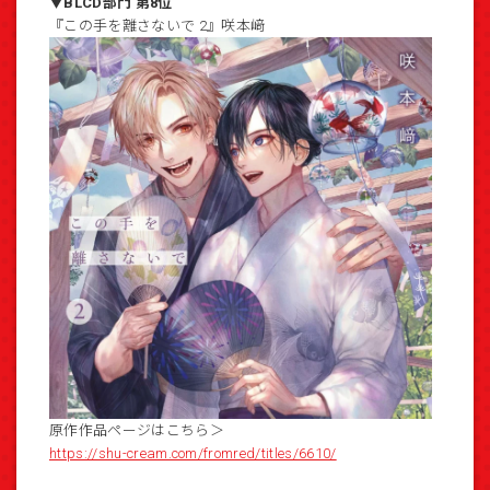
▼BLCD部門 第8位
『この手を離さないで 2』咲本﨑
原作作品ページはこちら＞
https://shu-cream.com/fromred/titles/6610/