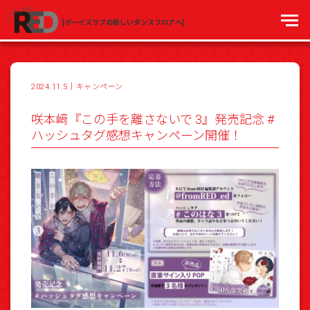
[ボーイズラブの新しいダンスフロアへ]
2024.11.5
｜
キャンペーン
咲本﨑『この手を離さないで 3』発売記念 #
ハッシュタグ感想キャンペーン開催！