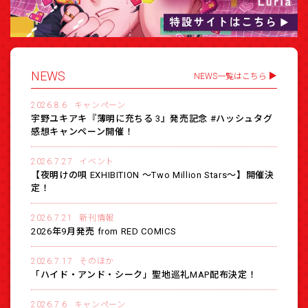
NEWS
NEWS一覧はこちら
2026.8.6
キャンペーン
宇野ユキアキ『薄明に充ちる 3』発売記念 #ハッシュタグ
感想キャンペーン開催！
2026.7.27
イベント
【夜明けの唄 EXHIBITION 〜Two Million Stars〜】開催決
定！
2026.7.21
新刊情報
2026年9月発売 from RED COMICS
2026.7.17
そのほか
「ハイド・アンド・シーク」聖地巡礼MAP配布決定！
2026.7.6
キャンペーン