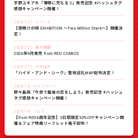
宇野ユキアキ『薄明に充ちる 3』発売記念 #ハッシュタグ
感想キャンペーン開催！
2026.7.27
イベント
【夜明けの唄 EXHIBITION 〜Two Million Stars〜】開催決
定！
2026.7.21
新刊情報
2026年9月発売 from RED COMICS
2026.7.17
そのほか
「ハイド・アンド・シーク」聖地巡礼MAP配布決定！
2026.7.6
キャンペーン
野々島凧『今世で最後の恋をしよう』発売記念 #ハッシュ
タグ感想キャンペーン開催！
2026.7.4
フェア
【from RED6周年記念】3日間限定50%OFFキャンペーン開
催＆フェア特典リーフレット電子配布！