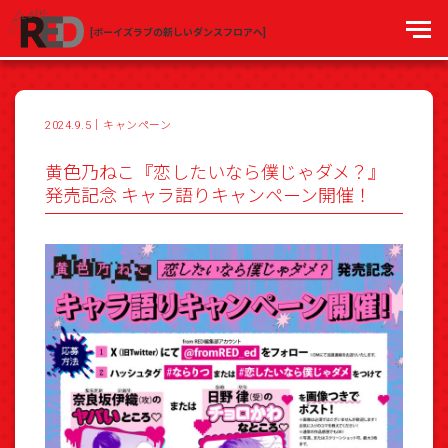
[ボーイズラブの新しいダンスフロアへ]
2024.9.5
｜
キャンペーン
黄色乃ねこ『恋したいなら僕じゃダメ？』
発売記念 キャラ語りキャンペーン開催！