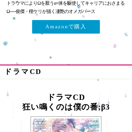
トラウマによりΩを厭うα×体を駆使してキャリアにおさまる
Ω──俊傑・楔ケリが描く凄艶のオメガバース
Amazonで購入
ドラマCD
ドラマCD
狂い鳴くのは僕の番;β3