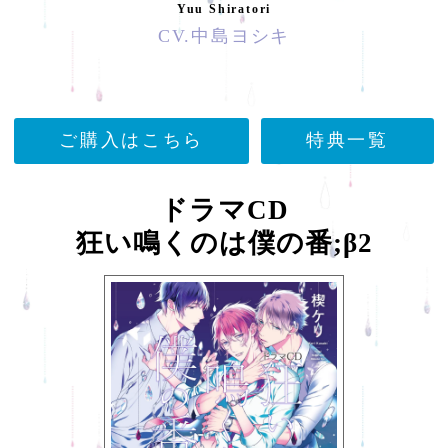
Yuu Shiratori
CV.中島ヨシキ
ご購入はこちら
特典一覧
ドラマCD
狂い鳴くのは僕の番;β2