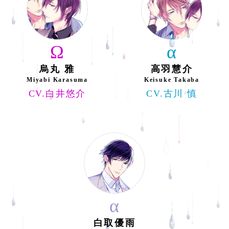
Ω
α
烏丸 雅
高羽慧介
Miyabi Karasuma
Keisuke Takaba
CV.白井悠介
CV.古川 慎
α
白取優雨