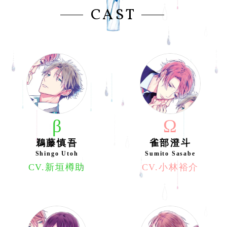
CAST
β
Ω
鵜藤慎吾
雀部澄斗
Shingo Utoh
Sumito Sasabe
CV.新垣樽助
CV.小林裕介