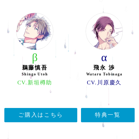
β
α
鵜藤慎吾
飛永 渉
Shingo Utoh
Wataru Tobinaga
CV.新垣樽助
CV.川原慶久
ご購入はこちら
特典一覧