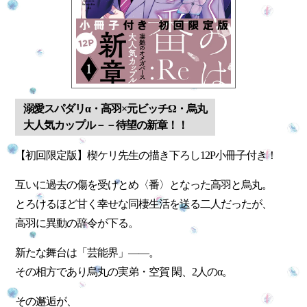
溺愛スパダリα・高羽×元ビッチΩ・烏丸
大人気カップル－－待望の新章！！
【初回限定版】楔ケリ先生の描き下ろし12P小冊子付き！
互いに過去の傷を受けとめ〈番〉となった高羽と烏丸。
とろけるほど甘く幸せな同棲生活を送る二人だったが、
高羽に異動の辞令が下る。
新たな舞台は「芸能界」――。
その相方であり烏丸の実弟・空賀 閑、2人のα。
その邂逅が、