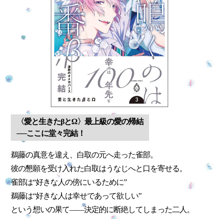
〈愛と生きたβとΩ〉最上級の愛の帰結
──ここに堂々完結！
鵜藤の真意を違え、白取の元へ走った雀部。
彼の懇願を受け入れた白取はうなじへと口を寄せる。
雀部は“好きな人の傍にいるために”
鵜藤は“好きな人は幸せであって欲しい”
という想いの果て――決定的に断絶してしまった二人。