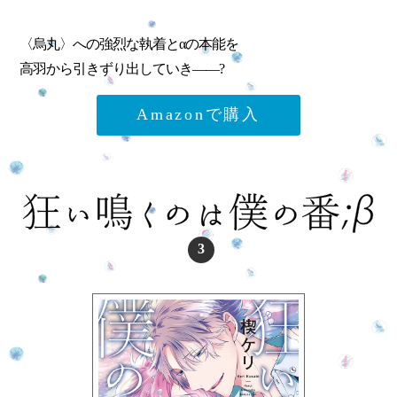
〈烏丸〉への強烈な執着とαの本能を
高羽から引きずり出していき――?
Amazonで購入
3