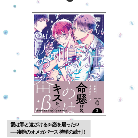
愛は罪と遠ざけるβ×恋を屠ったΩ
──凄艶のオメガバース 待望の続刊！