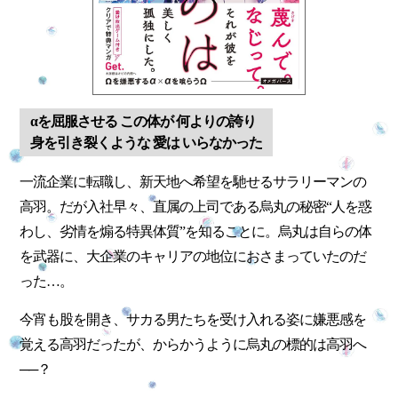
αを屈服させる この体が 何よりの誇り
身を引き裂くような 愛は いらなかった
一流企業に転職し、新天地へ希望を馳せるサラリーマンの
高羽。だが入社早々、直属の上司である烏丸の秘密“人を惑
わし、劣情を煽る特異体質”を知ることに。烏丸は自らの体
を武器に、大企業のキャリアの地位におさまっていたのだ
った…。
今宵も股を開き、サカる男たちを受け入れる姿に嫌悪感を
覚える高羽だったが、からかうように烏丸の標的は高羽へ
──？