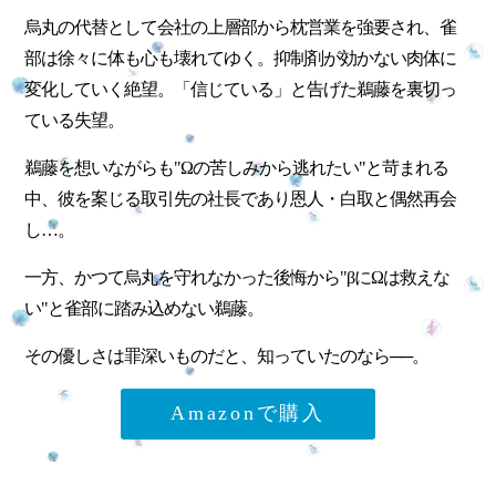
烏丸の代替として会社の上層部から枕営業を強要され、雀
部は徐々に体も心も壊れてゆく。抑制剤が効かない肉体に
変化していく絶望。「信じている」と告げた鵜藤を裏切っ
ている失望。
鵜藤を想いながらも"Ωの苦しみから逃れたい"と苛まれる
中、彼を案じる取引先の社長であり恩人・白取と偶然再会
し…。
一方、かつて烏丸を守れなかった後悔から"βにΩは救えな
い"と雀部に踏み込めない鵜藤。
その優しさは罪深いものだと、知っていたのなら──。
Amazonで購入