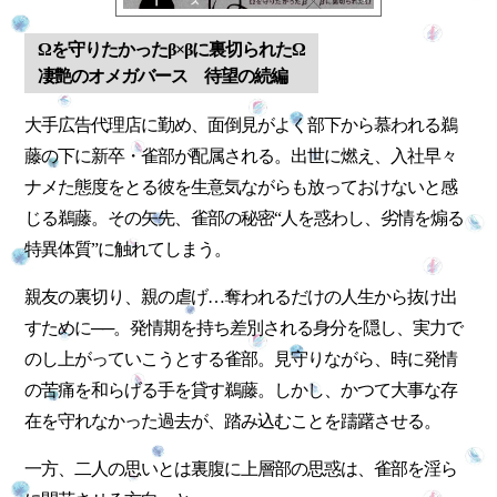
Ωを守りたかったβ×βに裏切られたΩ
凄艶のオメガバース 待望の続編
大手広告代理店に勤め、面倒見がよく部下から慕われる鵜
藤の下に新卒・雀部が配属される。出世に燃え、入社早々
ナメた態度をとる彼を生意気ながらも放っておけないと感
じる鵜藤。その矢先、雀部の秘密“人を惑わし、劣情を煽る
特異体質”に触れてしまう。
親友の裏切り、親の虐げ…奪われるだけの人生から抜け出
すために──。発情期を持ち差別される身分を隠し、実力で
のし上がっていこうとする雀部。見守りながら、時に発情
の苦痛を和らげる手を貸す鵜藤。しかし、かつて大事な存
在を守れなかった過去が、踏み込むことを躊躇させる。
一方、二人の思いとは裏腹に上層部の思惑は、雀部を淫ら