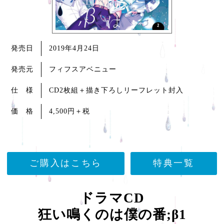
発売日
2019年4月24日
発売元
フィフスアベニュー
仕 様
CD2枚組＋描き下ろしリーフレット封入
価 格
4,500円
＋税
ご購入はこちら
特典一覧
ドラマCD
狂い鳴くのは僕の番;β1