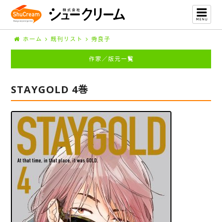
ホーム
既刊リスト
秀良子
作家／版元一覧
STAYGOLD 4巻