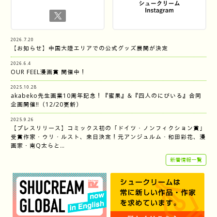
2026.7.20
【お知らせ】中国大陸エリアでの公式グッズ展開が決定
2026.6.4
OUR FEEL漫画賞 開催中！
2025.10.28
akabeko先生画業10周年記念！『蜜果』&『四人のにびいろ』合同
企画開催‼︎（12/20更新）
2025.9.26
【プレスリリース】コミックス初の「ドイツ・ノンフィクション賞」
受賞作家・ウリ・ルスト、来日決定！元アンジュルム・和田彩花、漫
画家・南Q太らと…
新着情報一覧