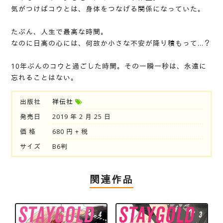
気がつけばコウとは、身体をつなげる関係になっていた。
たぶん、人生で最高な時間。
なのに日高の心には、何故か小さな不安が降り積もって…？
10年ぶんのコウと過ごした時間。その一瞬一秒は、永遠に
忘れることはない。
出版社
祥伝社
発売日
2019 年 2 月 25 日
価 格
680 円 + 税
サイズ
B6判
関連作品