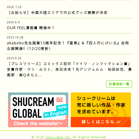
2026.7.20
【お知らせ】中国大陸エリアでの公式グッズ展開が決定
2026.6.4
OUR FEEL漫画賞 開催中！
2025.10.28
akabeko先生画業10周年記念！『蜜果』&『四人のにびいろ』合同
企画開催‼︎（12/20更新）
2025.9.26
【プレスリリース】コミックス初の「ドイツ・ノンフィクション賞」
受賞作家・ウリ・ルスト、来日決定！元アンジュルム・和田彩花、漫
画家・南Q太らと…
新着情報一覧
© 2026
ShuCream Inc.
All Rights Reserved.