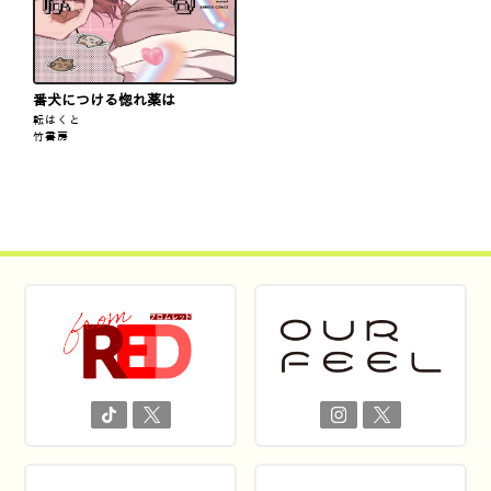
番犬につける惚れ薬は
転はくと
竹書房