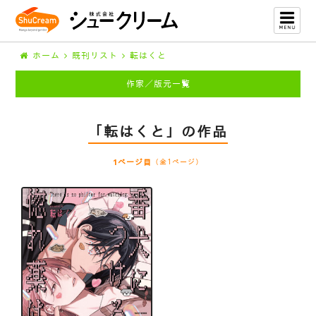
ホーム
既刊リスト
転はくと
作家／版元一覧
「転はくと」の作品
1ページ目
（全1ページ）