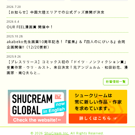
2026.7.20
【お知らせ】中国大陸エリアでの公式グッズ展開が決定
2026.6.4
OUR FEEL漫画賞 開催中！
2025.10.28
akabeko先生画業10周年記念！『蜜果』&『四人のにびいろ』合同
企画開催‼︎（12/20更新）
2025.9.26
【プレスリリース】コミックス初の「ドイツ・ノンフィクション賞」
受賞作家・ウリ・ルスト、来日決定！元アンジュルム・和田彩花、漫
画家・南Q太らと…
新着情報一覧
© 2026
ShuCream Inc.
All Rights Reserved.