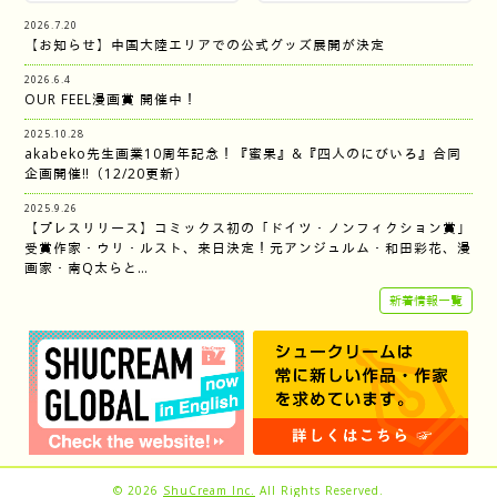
2026.7.20
【お知らせ】中国大陸エリアでの公式グッズ展開が決定
2026.6.4
OUR FEEL漫画賞 開催中！
2025.10.28
akabeko先生画業10周年記念！『蜜果』&『四人のにびいろ』合同
企画開催‼︎（12/20更新）
2025.9.26
【プレスリリース】コミックス初の「ドイツ・ノンフィクション賞」
受賞作家・ウリ・ルスト、来日決定！元アンジュルム・和田彩花、漫
画家・南Q太らと…
新着情報一覧
© 2026
ShuCream Inc.
All Rights Reserved.