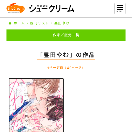
ホーム
既刊リスト
昼田やむ
作家／版元一覧
「昼田やむ」の作品
1ページ目
（全1ページ）