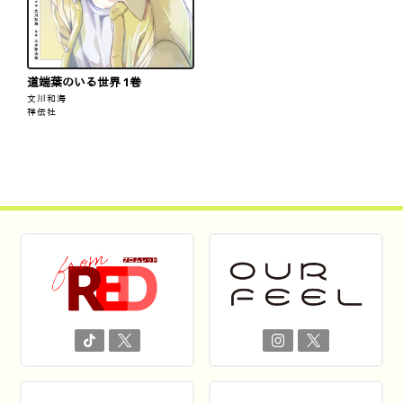
道端葉のいる世界 1巻
文川和海
祥伝社