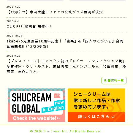
2026.7.20
【お知らせ】中国大陸エリアでの公式グッズ展開が決定
2026.6.4
OUR FEEL漫画賞 開催中！
2025.10.28
akabeko先生画業10周年記念！『蜜果』&『四人のにびいろ』合同
企画開催‼︎（12/20更新）
2025.9.26
【プレスリリース】コミックス初の「ドイツ・ノンフィクション賞」
受賞作家・ウリ・ルスト、来日決定！元アンジュルム・和田彩花、漫
画家・南Q太らと…
新着情報一覧
© 2026
ShuCream Inc.
All Rights Reserved.