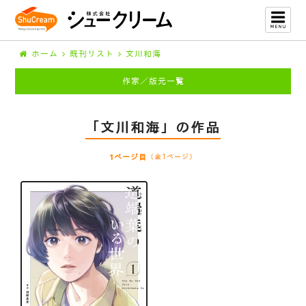
ホーム
既刊リスト
文川和海
作家／版元一覧
「文川和海」の作品
1ページ目
（全1ページ）