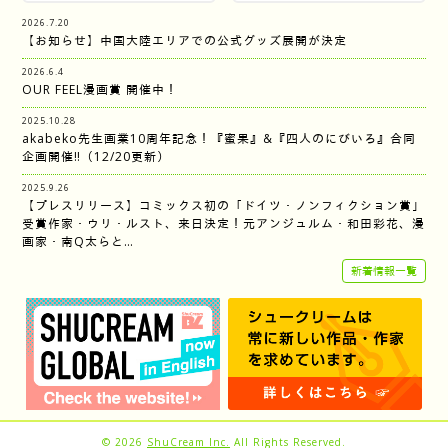
2026.7.20
【お知らせ】中国大陸エリアでの公式グッズ展開が決定
2026.6.4
OUR FEEL漫画賞 開催中！
2025.10.28
akabeko先生画業10周年記念！『蜜果』&『四人のにびいろ』合同
企画開催‼︎（12/20更新）
2025.9.26
【プレスリリース】コミックス初の「ドイツ・ノンフィクション賞」
受賞作家・ウリ・ルスト、来日決定！元アンジュルム・和田彩花、漫
画家・南Q太らと…
新着情報一覧
© 2026
ShuCream Inc.
All Rights Reserved.