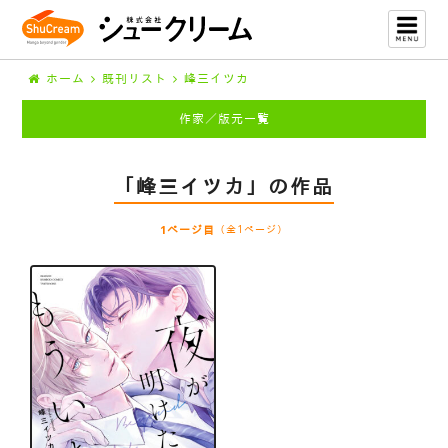
ホーム
既刊リスト
峰三イツカ
作家／版元一覧
「峰三イツカ」の作品
1ページ目
（全1ページ）