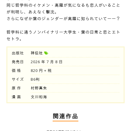
同じ哲学科のイケメン・高羅が気になるも恋人がいること
が判明し、あえなく撃沈。
さらになぜか葉のジェンダーが高羅に知られていてーー？
哲学科に通うノンバイナリー大学生・葉の日常と恋とエト
セトラ。
出版社
祥伝社
発売日
2026 年 7 月 8 日
価 格
820 円 + 税
サイズ
B6判
原 作
村野真朱
漫 画
文川和海
関連作品