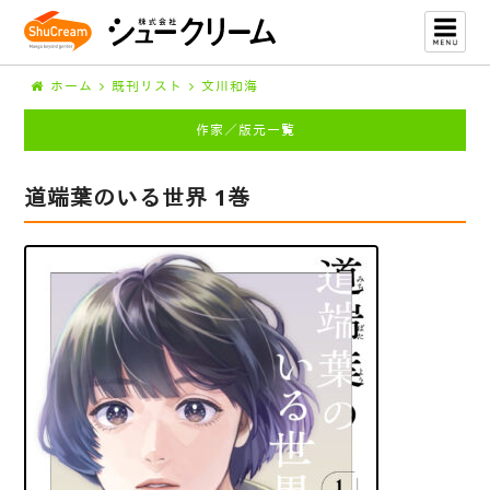
ホーム
既刊リスト
文川和海
作家／版元一覧
道端葉のいる世界 1巻