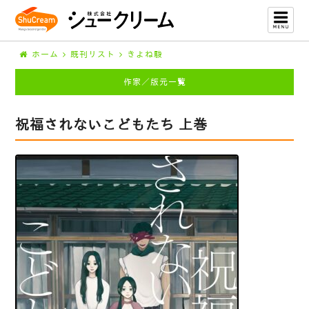
ホーム
既刊リスト
きよね駿
作家／版元一覧
祝福されないこどもたち 上巻