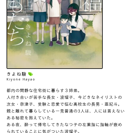
きよね駿
Kiyone Hayao
都内の閑静な住宅街に暮らす３姉弟。
人付き合いが苦手な長女・波瑠子、今どきなネイリストの
次女・奈津子、受験と恋愛で悩む高校生の長男・亜紀斗。
親と離れて暮らしている一見普通の3人は、人には言えない
ある秘密を抱えていた。
ある夜、酔って帰宅してきたなつ子の左薬指に指輪が嵌め
られていることに気がついた波瑠子。