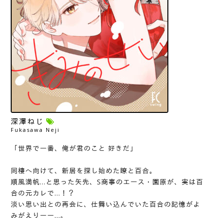
深澤ねじ
Fukasawa Neji
「世界で一番、俺が君のこと 好きだ」
同棲へ向けて、新居を探し始めた瞭と百合。
順風満帆…と思った矢先、S商事のエース・園原が、実は百
合の元カレで…！？
淡い思い出との再会に、仕舞い込んでいた百合の記憶がよ
みがえりーー…。