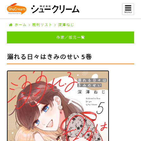
ホーム
既刊リスト
深澤ねじ
作家／版元一覧
溺れる日々はきみのせい 5巻