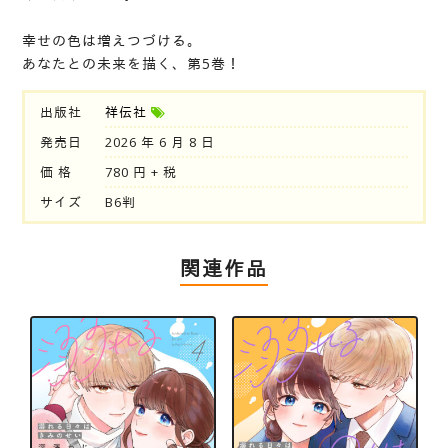
幸せの色は増えつづける。
あなたとの未来を描く、第5巻！
出版社
祥伝社
発売日
2026 年 6 月 8 日
価 格
780 円 + 税
サイズ
B6判
関連作品