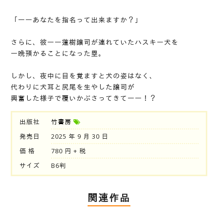
「――あなたを指名って出来ますか？」
さらに、彼――蓮樹譲司が連れていたハスキー犬を
一晩預かることになった塁。
しかし、夜中に目を覚ますと犬の姿はなく、
代わりに犬耳と尻尾を生やした譲司が
興奮した様子で覆いかぶさってきて――！？
出版社
竹書房
発売日
2025 年 9 月 30 日
価 格
780 円 + 税
サイズ
B6判
関連作品