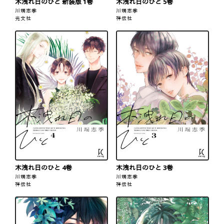
木洩れ日のひと 新装版 1巻
木洩れ日のひと 5巻
川端志季
川端志季
光文社
祥伝社
木洩れ日のひと 4巻
木洩れ日のひと 3巻
川端志季
川端志季
祥伝社
祥伝社