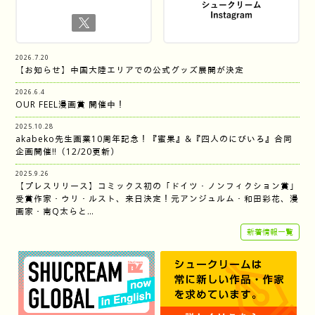
2026.7.20
【お知らせ】中国大陸エリアでの公式グッズ展開が決定
2026.6.4
OUR FEEL漫画賞 開催中！
2025.10.28
akabeko先生画業10周年記念！『蜜果』&『四人のにびいろ』合同
企画開催‼︎（12/20更新）
2025.9.26
【プレスリリース】コミックス初の「ドイツ・ノンフィクション賞」
受賞作家・ウリ・ルスト、来日決定！元アンジュルム・和田彩花、漫
画家・南Q太らと…
新着情報一覧