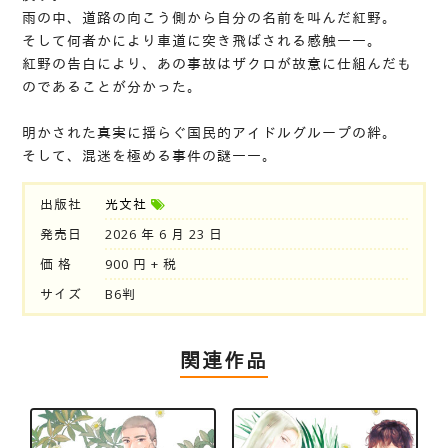
雨の中、道路の向こう側から自分の名前を叫んだ紅野。
そして何者かにより車道に突き飛ばされる感触――。
紅野の告白により、あの事故はザクロが故意に仕組んだも
のであることが分かった。
明かされた真実に揺らぐ国民的アイドルグループの絆。
そして、混迷を極める事件の謎――。
出版社
光文社
発売日
2026 年 6 月 23 日
価 格
900 円 + 税
サイズ
B6判
関連作品