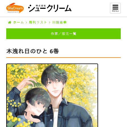
ホーム
既刊リスト
川端志季
作家／版元一覧
木洩れ日のひと 6巻