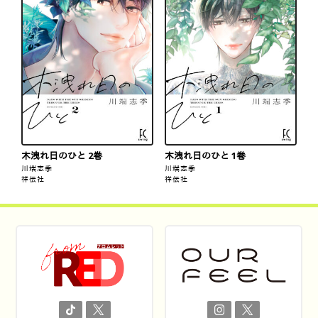
木洩れ日のひと 2巻
木洩れ日のひと 1巻
川端志季
川端志季
祥伝社
祥伝社