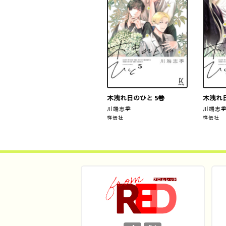
木洩れ日のひと 5巻
木洩れ日
川端志季
川端志
祥伝社
祥伝社