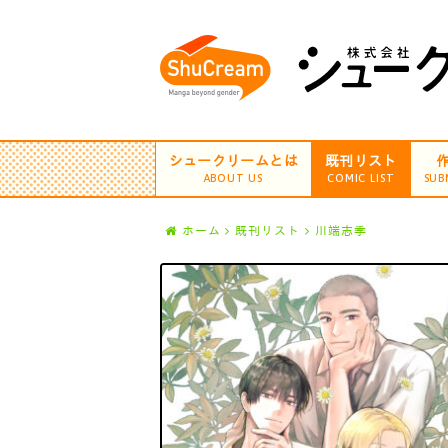
シュークリームとは
既刊リスト
ABOUT US
COMIC LIST
SUB
ホーム
既刊リスト
川端志季