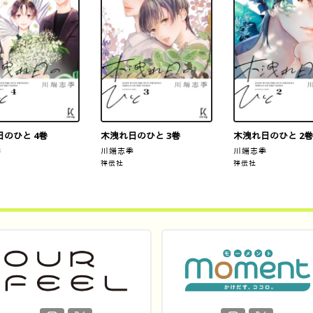
のひと 4巻
木洩れ日のひと 3巻
木洩れ日のひと 2巻
季
川端志季
川端志季
祥伝社
祥伝社