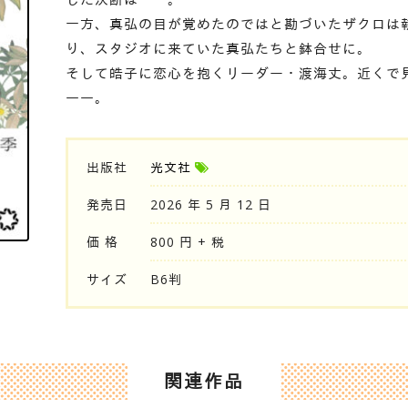
一方、真弘の目が覚めたのではと勘づいたザクロは執
り、スタジオに来ていた真弘たちと鉢合せに。
そして皓子に恋心を抱くリーダー・渡海丈。近くで
――。
出版社
光文社
発売日
2026 年 5 月 12 日
価 格
800 円 + 税
サイズ
B6判
関連作品