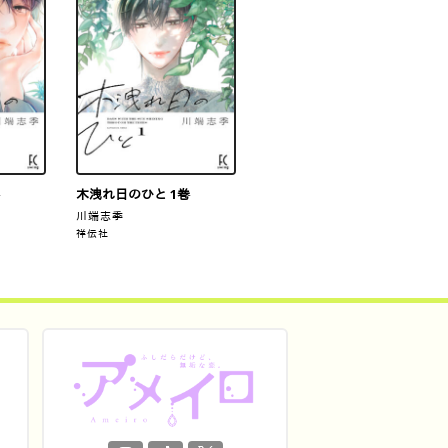
木洩れ日のひと 1巻
川端志季
祥伝社