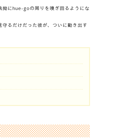
拗にhue-goの周りを嗅ぎ回るようにな
見守るだけだった彼が、ついに動き出す