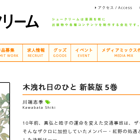
アクセス / Access
作品募集
求人情報
グッズ
イベント
メディアミックス
MIT WORK
RECRUIT
GOODS
EVENT
MEDIA MIX
木洩れ日のひと 新装版 5巻
川端志季
Kawabata Shiki
10年前、真弘と皓子の運命を変えた交通事故は、
そんなザクロに加担していたメンバー・紅野の処遇と
した決断は――。