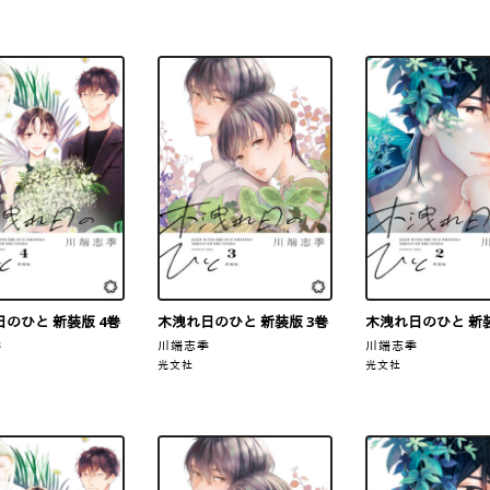
のひと 新装版 4巻
木洩れ日のひと 新装版 3巻
木洩れ日のひと 新装
季
川端志季
川端志季
光文社
光文社