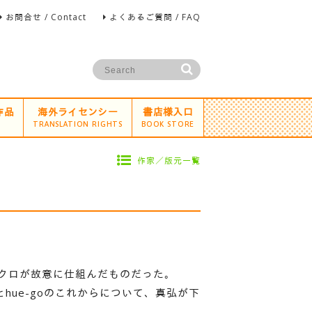
お問合せ / Contact
よくあるご質問 / FAQ
作品
海外ライセンシー
書店様入口
TRANSLATION RIGHTS
BOOK STORE
作家／版元一覧
ザクロが故意に仕組んだものだった。
hue-goのこれからについて、真弘が下