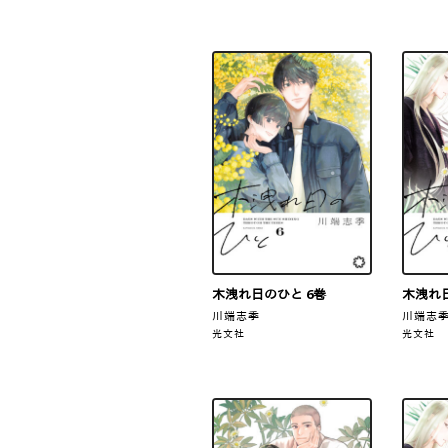
木洩れ日のひと 6巻
木洩れ日
川端志季
川端志
光文社
光文社