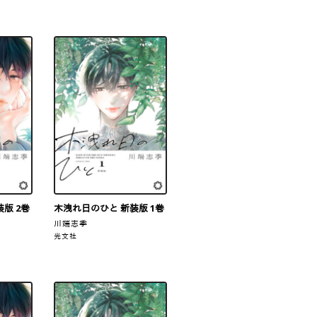
版 2巻
木洩れ日のひと 新装版 1巻
川端志季
光文社