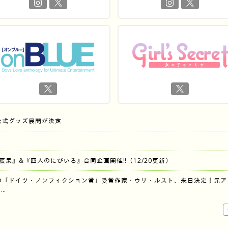
公式グッズ展開が決定
『蜜果』&『四人のにびいろ』合同企画開催‼︎（12/20更新）
の「ドイツ・ノンフィクション賞」受賞作家・ウリ・ルスト、来日決定！元ア
…