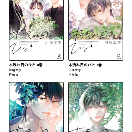
木洩れ日のひと 4巻
木洩れ日のひと 3巻
川端志季
川端志季
祥伝社
祥伝社