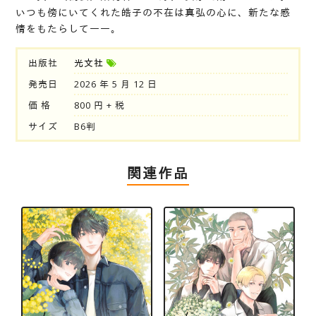
いつも傍にいてくれた皓子の不在は真弘の心に、新たな感
情をもたらして――。
出版社
光文社
発売日
2026 年 5 月 12 日
価 格
800 円 + 税
サイズ
B6判
関連作品