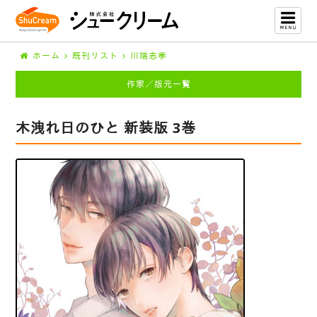
ホーム
既刊リスト
川端志季
作家／版元一覧
木洩れ日のひと 新装版 3巻