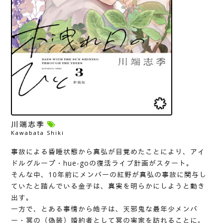
川端志季
Kawabata Shiki
事故による昏睡状態から真弘が目覚めたことにより、アイ
ドルグループ・hue-goの復活ライブ計画がスタート。
そんな中、10年前にメンバーの紅野が真弘の事故に関与し
ていたと踏んでいる金子は、真実を明らかにしようと動き
出す。
一方で、とある事情から皓子は、天邪鬼な最年少メンバ
ー・冥の（偽装）婚約者として冥の実家を訪れることに。