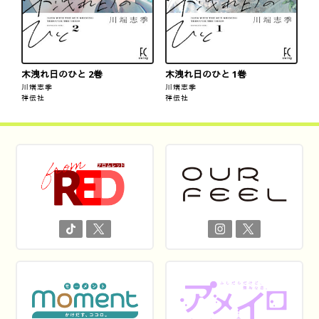
木洩れ日のひと 2巻
木洩れ日のひと 1巻
川端志季
川端志季
祥伝社
祥伝社