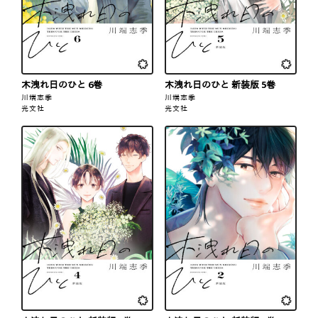
木洩れ日のひと 6巻
木洩れ日のひと 新装版 5巻
川端志季
川端志季
光文社
光文社