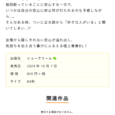
毎回断っていることに安心する一方で、
いつかは自分の恋心に終止符が打たれるのも予感しなが
ら…。
そんなある時、ついに正太朗から「好きな人がいる」と聞
いてしまい…!?
友情から隠しきれない恋心が溢れ出し、
気持ちを伝え合う喜びにふるえる極上青春BL！
出版社
シュークリーム
発売日
2024 年 10 月 7 日
価 格
820 円 + 税
サイズ
B6判
関連作品
表示する項目がありません。