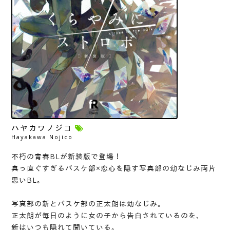
ハヤカワノジコ
Hayakawa Nojico
不朽の青春BLが新装版で登場！
真っ直ぐすぎるバスケ部×恋心を隠す写真部の幼なじみ両片
思いBL。
写真部の新とバスケ部の正太朗は幼なじみ。
正太朗が毎日のように女の子から告白されているのを、
新はいつも隠れて聞いている。