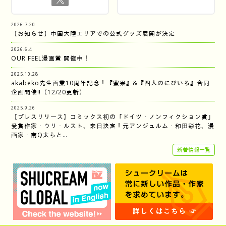
2026.7.20
【お知らせ】中国大陸エリアでの公式グッズ展開が決定
2026.6.4
OUR FEEL漫画賞 開催中！
2025.10.28
akabeko先生画業10周年記念！『蜜果』&『四人のにびいろ』合同
企画開催‼︎（12/20更新）
2025.9.26
【プレスリリース】コミックス初の「ドイツ・ノンフィクション賞」
受賞作家・ウリ・ルスト、来日決定！元アンジュルム・和田彩花、漫
画家・南Q太らと…
新着情報一覧