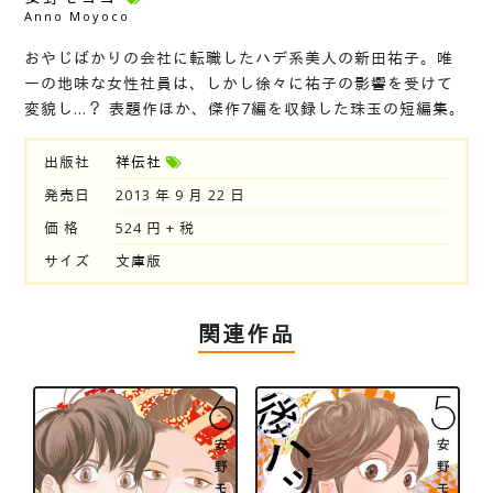
Anno Moyoco
おやじばかりの会社に転職したハデ系美人の新田祐子。唯
一の地味な女性社員は、しかし徐々に祐子の影響を受けて
変貌し…？ 表題作ほか、傑作7編を収録した珠玉の短編集。
出版社
祥伝社
発売日
2013 年 9 月 22 日
価 格
524 円 + 税
サイズ
文庫版
関連作品