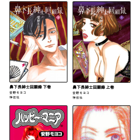
鼻下長紳士回顧録 下巻
鼻下長紳士回顧録 上巻
安野モヨコ
安野モヨコ
祥伝社
祥伝社