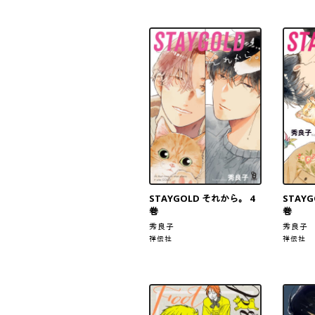
STAYGOLD それから。 4
STAY
巻
巻
秀良子
秀良子
祥伝社
祥伝社