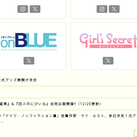
公式グッズ展開が決定
『蜜果』&『四人のにびいろ』合同企画開催‼︎（12/20更新）
の「ドイツ・ノンフィクション賞」受賞作家・ウリ・ルスト、来日決定！元ア
…