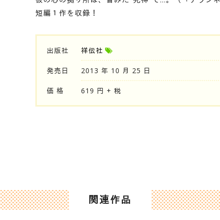
短編１作を収録！
出版社
祥伝社
発売日
2013 年 10 月 25 日
価 格
619 円 + 税
関連作品