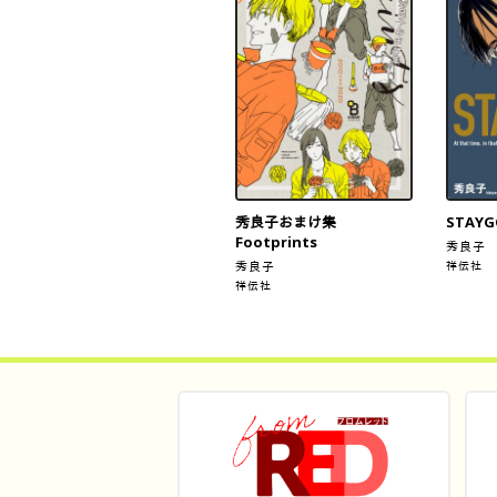
秀良子おまけ集
STAYG
Footprints
秀良子
秀良子
祥伝社
祥伝社