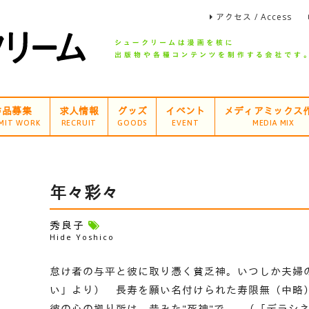
アクセス / Access
作品募集
求人情報
グッズ
イベント
メディアミックス
MIT WORK
RECRUIT
GOODS
EVENT
MEDIA MIX
年々彩々
秀良子
Hide Yoshico
怠け者の与平と彼に取り憑く貧乏神。いつしか夫婦
い」より） 長寿を願い名付けられた寿限無（中略
彼の心の拠り所は、昔みた"死神"で…。（「デラシ