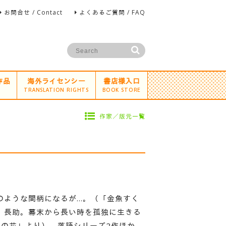
お問合せ / Contact
よくあるご質問 / FAQ
作品
海外ライセンシー
書店様入口
TRANSLATION RIGHTS
BOOK STORE
作家／版元一覧
のような間柄になるが…。（「金魚すく
）長助。幕末から長い時を孤独に生きる
ネの花」より） 落語シリーズ2作ほか、