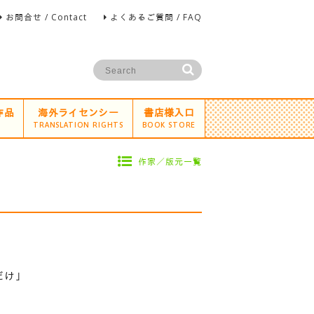
お問合せ / Contact
よくあるご質問 / FAQ
作品
海外ライセンシー
書店様入口
TRANSLATION RIGHTS
BOOK STORE
作家／版元一覧
だけ」
、