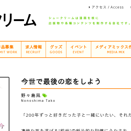
アクセス / Access
作品募集
求人情報
グッズ
イベント
メディアミックス
MIT WORK
RECRUIT
GOODS
EVENT
MEDIA MIX
今世で最後の恋をしよう
野々島凧
Nonoshima Tako
「200年ずっと好きだった子と一緒にいたい、それ
凄惨な死を遂げる“前世”の断片的な記憶にうなされ