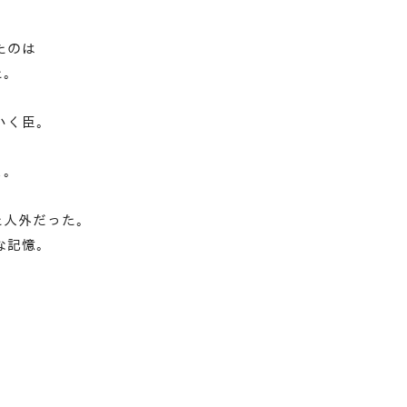
たのは
た。
いく臣。
と。
た人外だった。
な記憶。