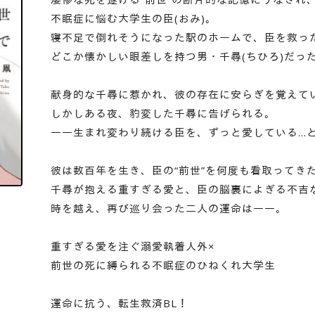
不眠症に悩む大学生の臣(おみ)。
寝不足で倒れそうになった駅のホームで、臣を救っ
どこか懐かしい眼差しを持つ男・千尋(ちひろ)だっ
献身的な千尋に惹かれ、彼の存在に安らぎを覚えて
しかしある夜、豹変した千尋に告げられる。
――生まれ変わり続ける臣を、ずっと愛している…
彼は数百年を生き、臣の“前世”を何度も看取ってき
千尋が抱える重すぎる愛と、臣の脳裏によぎる不吉
時を越え、再び巡り会った二人の運命は――。
重すぎる愛を注ぐ溺愛執着人外×
前世の死に縛られる不眠症のひねくれ大学生
運命に抗う、転生救済BL！