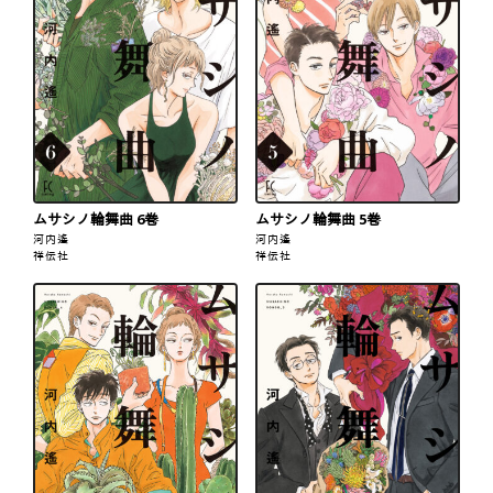
ムサシノ輪舞曲 6巻
ムサシノ輪舞曲 5巻
河内遙
河内遙
祥伝社
祥伝社