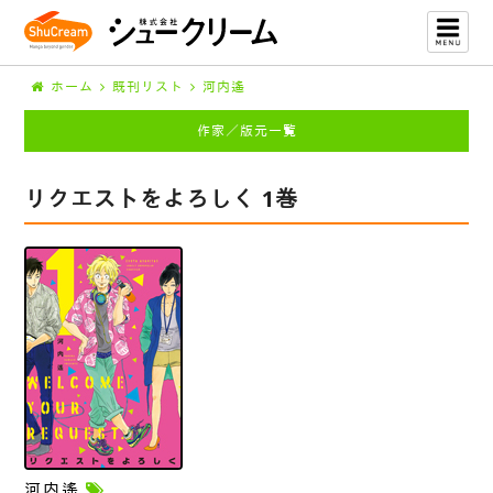
ホーム
既刊リスト
河内遙
作家／版元一覧
リクエストをよろしく 1巻
河内遙