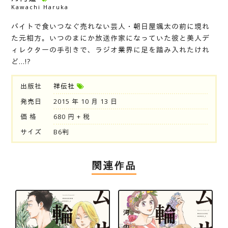
Kawachi Haruka
バイトで食いつなぐ売れない芸人・朝日屋颯太の前に現れ
た元相方。いつのまにか放送作家になっていた彼と美人デ
ィレクターの手引きで、ラジオ業界に足を踏み入れたけれ
ど…!?
出版社
祥伝社
発売日
2015 年 10 月 13 日
価 格
680 円 + 税
サイズ
B6判
関連作品