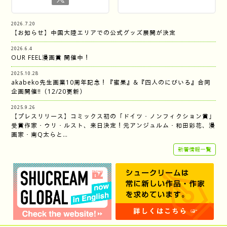
2026.7.20
【お知らせ】中国大陸エリアでの公式グッズ展開が決定
2026.6.4
OUR FEEL漫画賞 開催中！
2025.10.28
akabeko先生画業10周年記念！『蜜果』&『四人のにびいろ』合同
企画開催‼︎（12/20更新）
2025.9.26
【プレスリリース】コミックス初の「ドイツ・ノンフィクション賞」
受賞作家・ウリ・ルスト、来日決定！元アンジュルム・和田彩花、漫
画家・南Q太らと…
新着情報一覧