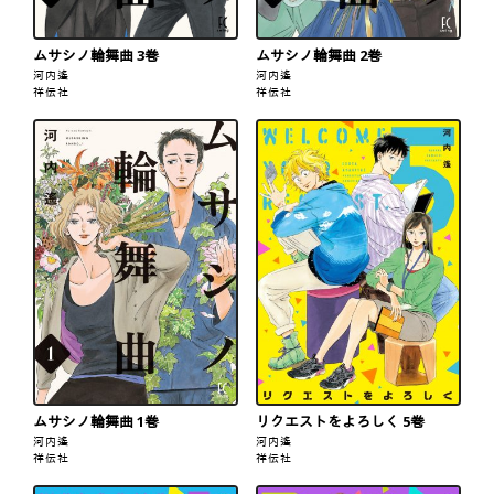
ムサシノ輪舞曲 3巻
ムサシノ輪舞曲 2巻
河内遙
河内遙
祥伝社
祥伝社
ムサシノ輪舞曲 1巻
リクエストをよろしく 5巻
河内遙
河内遙
祥伝社
祥伝社