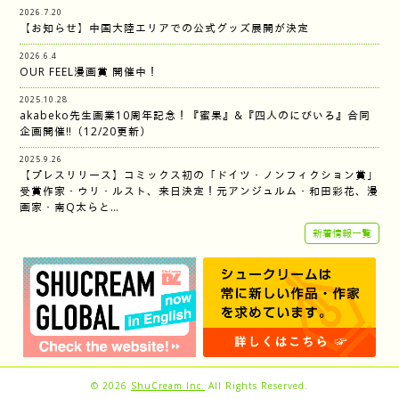
2026.7.20
【お知らせ】中国大陸エリアでの公式グッズ展開が決定
2026.6.4
OUR FEEL漫画賞 開催中！
2025.10.28
akabeko先生画業10周年記念！『蜜果』&『四人のにびいろ』合同
企画開催‼︎（12/20更新）
2025.9.26
【プレスリリース】コミックス初の「ドイツ・ノンフィクション賞」
受賞作家・ウリ・ルスト、来日決定！元アンジュルム・和田彩花、漫
画家・南Q太らと…
新着情報一覧
© 2026
ShuCream Inc.
All Rights Reserved.