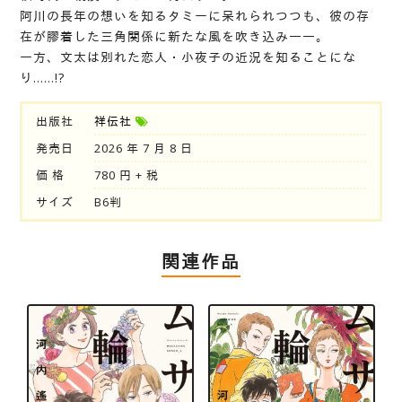
阿川の長年の想いを知るタミーに呆れられつつも、彼の存
在が膠着した三角関係に新たな風を吹き込み――。
一方、文太は別れた恋人・小夜子の近況を知ることにな
り……!?
出版社
祥伝社
発売日
2026 年 7 月 8 日
価 格
780 円 + 税
サイズ
B6判
関連作品