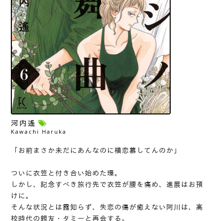
河内遙
Kawachi Haruka
「お前まさか未だにあんなのに横恋慕してんのか」
ついに衣笠と付き合い始めた環。
しかし、記念すべき旅行先で衣笠が腰を痛め、進展はお預
けに。
そんな状況とは露知らず、失恋の傷が癒えない阿川は、高
校時代の親友・タミーと再会する。