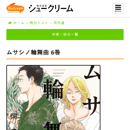
ホーム
既刊リスト
河内遙
作家／版元一覧
ムサシノ輪舞曲 6巻