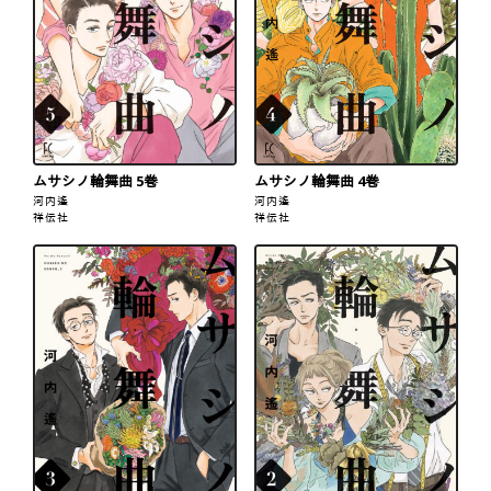
ムサシノ輪舞曲 5巻
ムサシノ輪舞曲 4巻
河内遙
河内遙
祥伝社
祥伝社